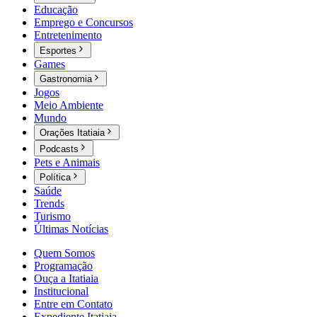
Educação
Emprego e Concursos
Entretenimento
Esportes
Games
Gastronomia
Jogos
Meio Ambiente
Mundo
Orações Itatiaia
Podcasts
Pets e Animais
Política
Saúde
Trends
Turismo
Últimas Notícias
Quem Somos
Programação
Ouça a Itatiaia
Institucional
Entre em Contato
Expediente Itatiaia