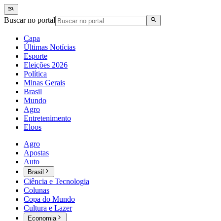
Buscar no portal
Capa
Últimas Notícias
Esporte
Eleições 2026
Política
Minas Gerais
Brasil
Mundo
Agro
Entretenimento
Eloos
Agro
Apostas
Auto
Brasil
Ciência e Tecnologia
Colunas
Copa do Mundo
Cultura e Lazer
Economia