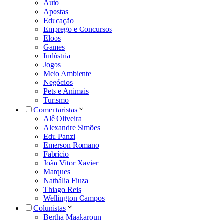
Auto
Apostas
Educação
Emprego e Concursos
Eloos
Games
Indústria
Jogos
Meio Ambiente
Negócios
Pets e Animais
Turismo
Comentaristas
Alê Oliveira
Alexandre Simões
Edu Panzi
Emerson Romano
Fabrício
João Vitor Xavier
Marques
Nathália Fiuza
Thiago Reis
Wellington Campos
Colunistas
Bertha Maakaroun