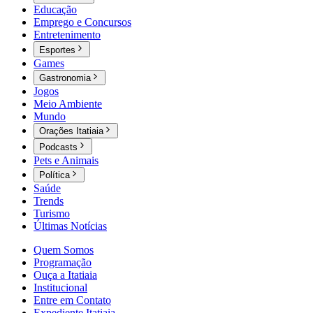
Educação
Emprego e Concursos
Entretenimento
Esportes
Games
Gastronomia
Jogos
Meio Ambiente
Mundo
Orações Itatiaia
Podcasts
Pets e Animais
Política
Saúde
Trends
Turismo
Últimas Notícias
Quem Somos
Programação
Ouça a Itatiaia
Institucional
Entre em Contato
Expediente Itatiaia