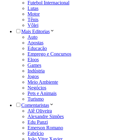
Futebol Internacional
Lutas
Motor
Tênis
Vôlei
Mais Editorias
Auto
Apostas
Educação
Emprego e Concursos
Eloos
Games
Indústria
Jogos
Meio Ambiente
Negócios
Pets e Animais
Turismo
Comentaristas
Alê Oliveira
Alexandre Simões
Edu Panzi
Emerson Romano
Fabrício
João Vitor Xavier