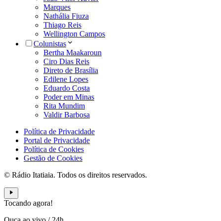
Marques
Nathália Fiuza
Thiago Reis
Wellington Campos
Colunistas
Bertha Maakaroun
Ciro Dias Reis
Direto de Brasília
Edilene Lopes
Eduardo Costa
Poder em Minas
Rita Mundim
Valdir Barbosa
Política de Privacidade
Portal de Privacidade
Política de Cookies
Gestão de Cookies
© Rádio Itatiaia. Todos os direitos reservados.
Tocando agora!
Ouça ao vivo
/
24h