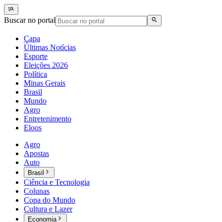
Buscar no portal
Capa
Últimas Notícias
Esporte
Eleições 2026
Política
Minas Gerais
Brasil
Mundo
Agro
Entretenimento
Eloos
Agro
Apostas
Auto
Brasil
Ciência e Tecnologia
Colunas
Copa do Mundo
Cultura e Lazer
Economia