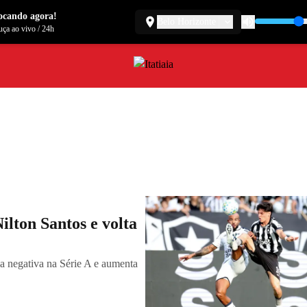
ocando agora!
Belo Horizonte
ça ao vivo
/
24h
lton Santos e volta
a negativa na Série A e aumenta