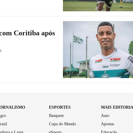
 com Coritiba após
s
JORNALISMO
ESPORTES
MAIS EDITORI
gro
Basquete
Auto
rasil
Copa do Mundo
Apostas
ultura e Lazer
eSports
Educação