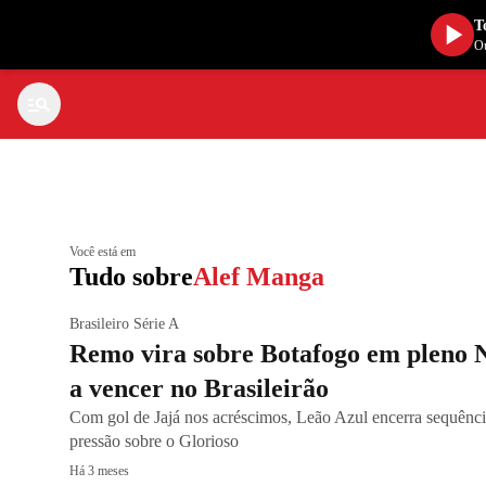
T
Ou
Você está em
Tudo sobre
Alef Manga
Brasileiro Série A
Remo vira sobre Botafogo em pleno Ni
a vencer no Brasileirão
Com gol de Jajá nos acréscimos, Leão Azul encerra sequênci
pressão sobre o Glorioso
Há 3 meses