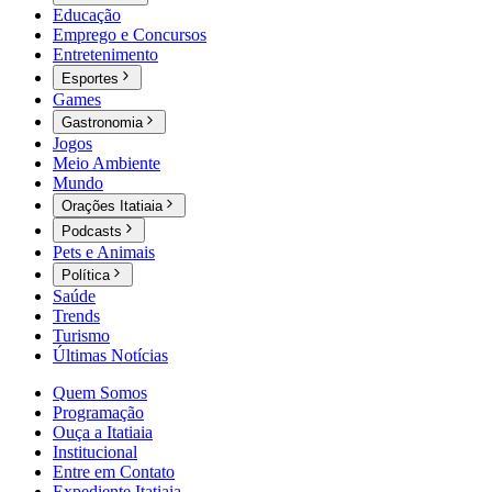
Educação
Emprego e Concursos
Entretenimento
Esportes
Games
Gastronomia
Jogos
Meio Ambiente
Mundo
Orações Itatiaia
Podcasts
Pets e Animais
Política
Saúde
Trends
Turismo
Últimas Notícias
Quem Somos
Programação
Ouça a Itatiaia
Institucional
Entre em Contato
Expediente Itatiaia