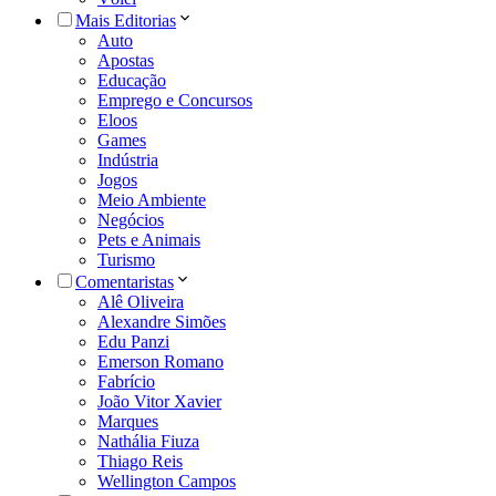
Mais Editorias
Auto
Apostas
Educação
Emprego e Concursos
Eloos
Games
Indústria
Jogos
Meio Ambiente
Negócios
Pets e Animais
Turismo
Comentaristas
Alê Oliveira
Alexandre Simões
Edu Panzi
Emerson Romano
Fabrício
João Vitor Xavier
Marques
Nathália Fiuza
Thiago Reis
Wellington Campos