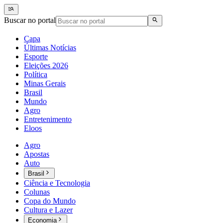
Buscar no portal
Capa
Últimas Notícias
Esporte
Eleições 2026
Política
Minas Gerais
Brasil
Mundo
Agro
Entretenimento
Eloos
Agro
Apostas
Auto
Brasil
Ciência e Tecnologia
Colunas
Copa do Mundo
Cultura e Lazer
Economia