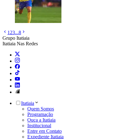
1
2
3
...
8
Grupo Itatiaia
Itatiaia Nas Redes
Itatiaia
Quem Somos
Programação
Ouça a Itatiaia
Institucional
Entre em Contato
Expediente Itatiaia