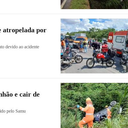
 atropelada por
nto devido ao acidente
hão e cair de
rido pelo Samu