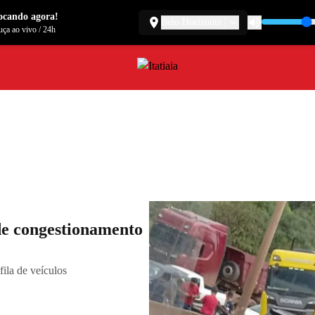
ocando agora!
Belo Horizonte
ça ao vivo
/
24h
de congestionamento
ila de veículos