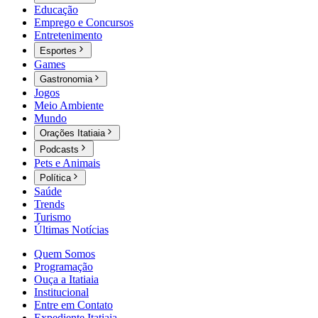
Educação
Emprego e Concursos
Entretenimento
Esportes
Games
Gastronomia
Jogos
Meio Ambiente
Mundo
Orações Itatiaia
Podcasts
Pets e Animais
Política
Saúde
Trends
Turismo
Últimas Notícias
Quem Somos
Programação
Ouça a Itatiaia
Institucional
Entre em Contato
Expediente Itatiaia