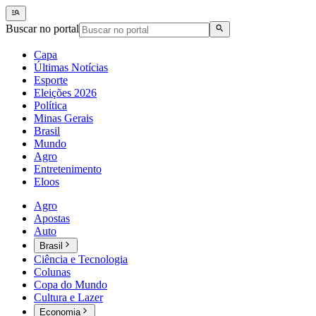
Buscar no portal
Capa
Últimas Notícias
Esporte
Eleições 2026
Política
Minas Gerais
Brasil
Mundo
Agro
Entretenimento
Eloos
Agro
Apostas
Auto
Brasil
Ciência e Tecnologia
Colunas
Copa do Mundo
Cultura e Lazer
Economia