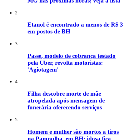
MG nas próximas horas; veja a lista
2
Etanol é encontrado a menos de R$ 3
em postos de BH
3
Passe, modelo de cobrança testado
pela Uber, revolta motoristas:
'Agiotagem'
4
Filha descobre morte de mãe
atropelada após mensagem de
funerária oferecendo serviços
5
Homem e mulher são mortos a tiros
na Pampulha, em BH; idosa fica