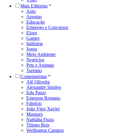
Mais Editorias
Auto
Apostas
Educação
Emprego e Concursos
Eloos
Games
Indústria
Jogos
Meio Ambiente
Negócios
Pets e Animais
Turismo
Comentaristas
Alê Oliveira
Alexandre Simões
Edu Panzi
Emerson Romano
Fabrício
João Vitor Xavier
Marques
Nathália Fiuza
Thiago Reis
Wellington Campos