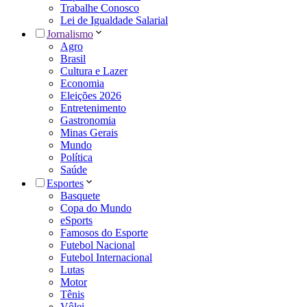
Trabalhe Conosco
Lei de Igualdade Salarial
Jornalismo
Agro
Brasil
Cultura e Lazer
Economia
Eleições 2026
Entretenimento
Gastronomia
Minas Gerais
Mundo
Política
Saúde
Esportes
Basquete
Copa do Mundo
eSports
Famosos do Esporte
Futebol Nacional
Futebol Internacional
Lutas
Motor
Tênis
Vôlei