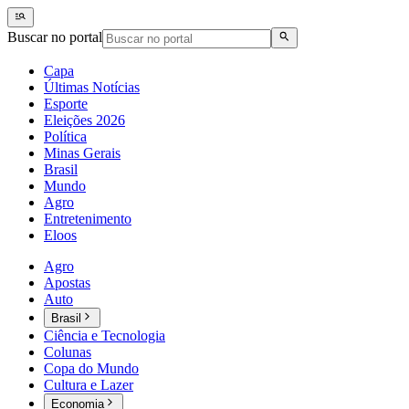
Buscar no portal
Capa
Últimas Notícias
Esporte
Eleições 2026
Política
Minas Gerais
Brasil
Mundo
Agro
Entretenimento
Eloos
Agro
Apostas
Auto
Brasil
Ciência e Tecnologia
Colunas
Copa do Mundo
Cultura e Lazer
Economia