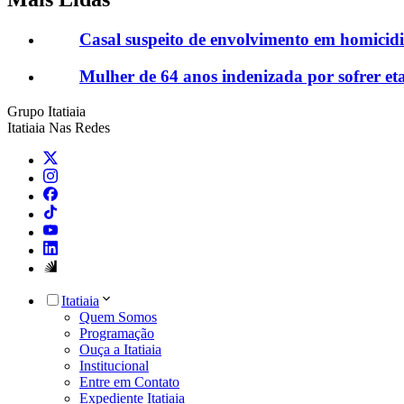
Casal suspeito de envolvimento em homicid
Mulher de 64 anos indenizada por sofrer et
Grupo Itatiaia
Itatiaia Nas Redes
Itatiaia
Quem Somos
Programação
Ouça a Itatiaia
Institucional
Entre em Contato
Expediente Itatiaia