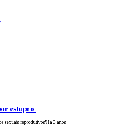
'
por estupro
os sexuais reprodutivos'
Há 3 anos