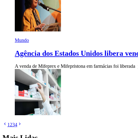
Mundo
Agência dos Estados Unidos libera ve
A venda de Mifeprex e Mifepristona em farmácias foi liberad
1
2
3
4
Mais Lidas