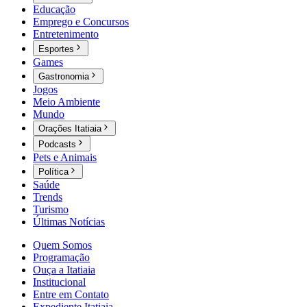
Educação
Emprego e Concursos
Entretenimento
Esportes
Games
Gastronomia
Jogos
Meio Ambiente
Mundo
Orações Itatiaia
Podcasts
Pets e Animais
Política
Saúde
Trends
Turismo
Últimas Notícias
Quem Somos
Programação
Ouça a Itatiaia
Institucional
Entre em Contato
Expediente Itatiaia