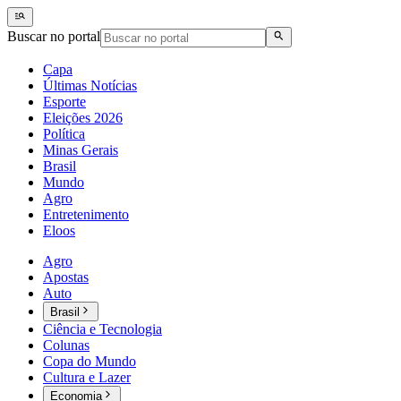
Buscar no portal
Capa
Últimas Notícias
Esporte
Eleições 2026
Política
Minas Gerais
Brasil
Mundo
Agro
Entretenimento
Eloos
Agro
Apostas
Auto
Brasil
Ciência e Tecnologia
Colunas
Copa do Mundo
Cultura e Lazer
Economia