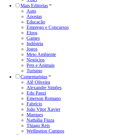
Mais Editorias
Auto
Apostas
Educação
Emprego e Concursos
Eloos
Games
Indústria
Jogos
Meio Ambiente
Negócios
Pets e Animais
Turismo
Comentaristas
Alê Oliveira
Alexandre Simões
Edu Panzi
Emerson Romano
Fabrício
João Vitor Xavier
Marques
Nathália Fiuza
Thiago Reis
Wellington Campos