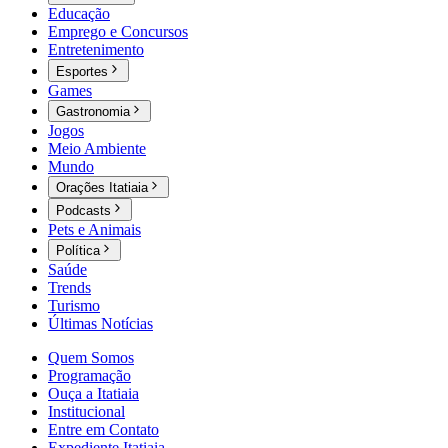
Educação
Emprego e Concursos
Entretenimento
Esportes
Games
Gastronomia
Jogos
Meio Ambiente
Mundo
Orações Itatiaia
Podcasts
Pets e Animais
Política
Saúde
Trends
Turismo
Últimas Notícias
Quem Somos
Programação
Ouça a Itatiaia
Institucional
Entre em Contato
Expediente Itatiaia