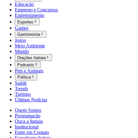
Educação
Emprego e Concursos
Entretenimento
Esportes
Games
Gastronomia
Jogos
Meio Ambiente
Mundo
Orações Itatiaia
Podcasts
Pets e Animais
Política
Saúde
Trends
Turismo
Últimas Notícias
Quem Somos
Programação
Ouça a Itatiaia
Institucional
Entre em Contato
Expediente Itatiaia