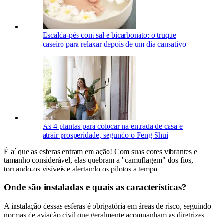
Escalda-pés com sal e bicarbonato: o truque
caseiro para relaxar depois de um dia cansativo
As 4 plantas para colocar na entrada de casa e
atrair prosperidade, segundo o Feng Shui
É aí que as esferas entram em ação! Com suas cores vibrantes e
tamanho considerável, elas quebram a "camuflagem" dos fios,
tornando-os visíveis e alertando os pilotos a tempo.
Onde são instaladas e quais as características?
A instalação dessas esferas é obrigatória em áreas de risco, seguindo
normas de aviação civil que geralmente acompanham as diretrizes