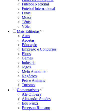
Futebol Nacional
Futebol Internacional
Lutas
Motor
Tênis
Vôlei
Mais Editorias
Auto
Apostas
Educação
Emprego e Concursos
Eloos
Games
Indústria
Jogos
Meio Ambiente
Negócios
Pets e Animais
Turismo
Comentaristas
Alê Oliveira
Alexandre Simões
Edu Panzi
Emerson Romano