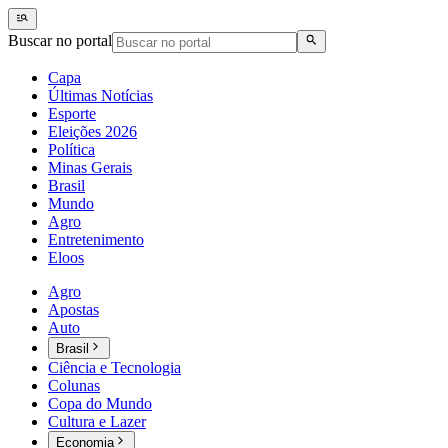
Buscar no portal
Capa
Últimas Notícias
Esporte
Eleições 2026
Política
Minas Gerais
Brasil
Mundo
Agro
Entretenimento
Eloos
Agro
Apostas
Auto
Brasil
Ciência e Tecnologia
Colunas
Copa do Mundo
Cultura e Lazer
Economia