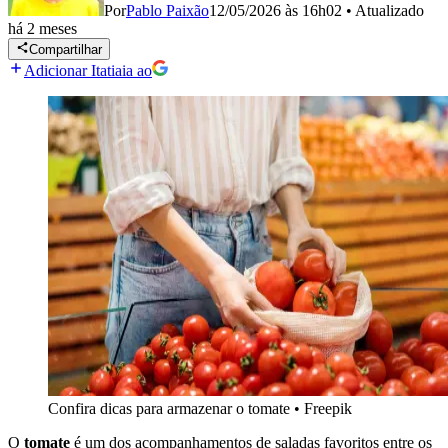
Por
Pablo Paixão
12/05/2026 às 16h02
•
Atualizado
há 2 meses
Compartilhar
Adicionar Itatiaia ao
Confira dicas para armazenar o tomate
•
Freepik
O
tomate
é um dos acompanhamentos de saladas favoritos entre os