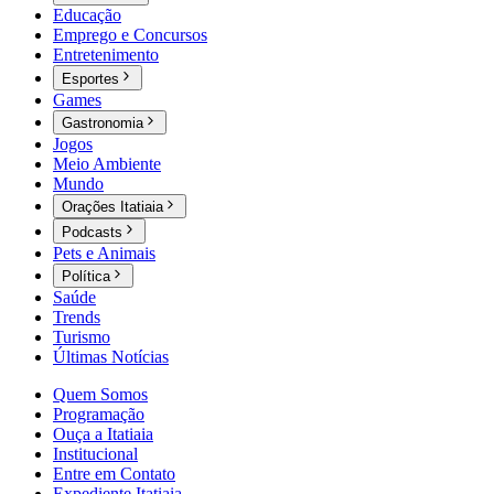
Educação
Emprego e Concursos
Entretenimento
Esportes
Games
Gastronomia
Jogos
Meio Ambiente
Mundo
Orações Itatiaia
Podcasts
Pets e Animais
Política
Saúde
Trends
Turismo
Últimas Notícias
Quem Somos
Programação
Ouça a Itatiaia
Institucional
Entre em Contato
Expediente Itatiaia