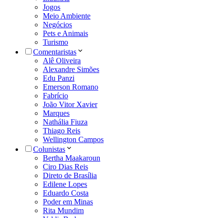
Jogos
Meio Ambiente
Negócios
Pets e Animais
Turismo
Comentaristas
Alê Oliveira
Alexandre Simões
Edu Panzi
Emerson Romano
Fabrício
João Vitor Xavier
Marques
Nathália Fiuza
Thiago Reis
Wellington Campos
Colunistas
Bertha Maakaroun
Ciro Dias Reis
Direto de Brasília
Edilene Lopes
Eduardo Costa
Poder em Minas
Rita Mundim