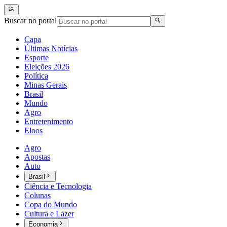
Buscar no portal
Capa
Últimas Notícias
Esporte
Eleições 2026
Política
Minas Gerais
Brasil
Mundo
Agro
Entretenimento
Eloos
Agro
Apostas
Auto
Brasil
Ciência e Tecnologia
Colunas
Copa do Mundo
Cultura e Lazer
Economia