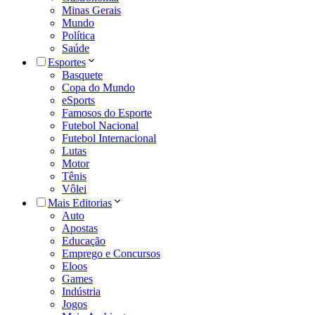
Minas Gerais
Mundo
Política
Saúde
Esportes
Basquete
Copa do Mundo
eSports
Famosos do Esporte
Futebol Nacional
Futebol Internacional
Lutas
Motor
Tênis
Vôlei
Mais Editorias
Auto
Apostas
Educação
Emprego e Concursos
Eloos
Games
Indústria
Jogos