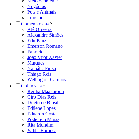
Meio Ambiente
Negócios
Pets e Animais
Turismo
Comentaristas
Alê Oliveira
Alexandre Simões
Edu Panzi
Emerson Romano
Fabrício
João Vitor Xavier
Marques
Nathália Fiuza
Thiago Reis
Wellington Campos
Colunistas
Bertha Maakaroun
Ciro Dias Reis
Direto de Brasília
Edilene Lopes
Eduardo Costa
Poder em Minas
Rita Mundim
Valdir Barbosa