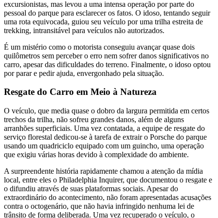
excursionistas, mas levou a uma intensa operação por parte do
pessoal do parque para esclarecer os fatos. O idoso, tentando seguir
uma rota equivocada, guiou seu veículo por uma trilha estreita de
trekking, intransitável para veículos não autorizados.
É um mistério como o motorista conseguiu avançar quase dois
quilômetros sem perceber o erro nem sofrer danos significativos no
carro, apesar das dificuldades do terreno. Finalmente, o idoso optou
por parar e pedir ajuda, envergonhado pela situação.
Resgate do Carro em Meio à Natureza
O veículo, que media quase o dobro da largura permitida em certos
trechos da trilha, não sofreu grandes danos, além de alguns
arranhões superficiais. Uma vez contatada, a equipe de resgate do
serviço florestal dedicou-se à tarefa de extrair o Porsche do parque
usando um quadriciclo equipado com um guincho, uma operação
que exigiu várias horas devido à complexidade do ambiente.
A surpreendente história rapidamente chamou a atenção da mídia
local, entre eles o Philadelphia Inquirer, que documentou o resgate e
o difundiu através de suas plataformas sociais. Apesar do
extraordinário do acontecimento, não foram apresentadas acusações
contra o octogenário, que não havia infringido nenhuma lei de
trânsito de forma deliberada. Uma vez recuperado o veículo, o