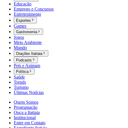
Educação
Emprego e Concursos
Entretenimento
Esportes
Games
Gastronomia
Jogos
Meio Ambiente
Mundo
Orações Itatiaia
Podcasts
Pets e Animais
Política
Saúde
Trends
Turismo
Últimas Notícias
Quem Somos
Programação
Ouça a Itatiaia
Institucional
Entre em Contato
Expediente Itatiaia