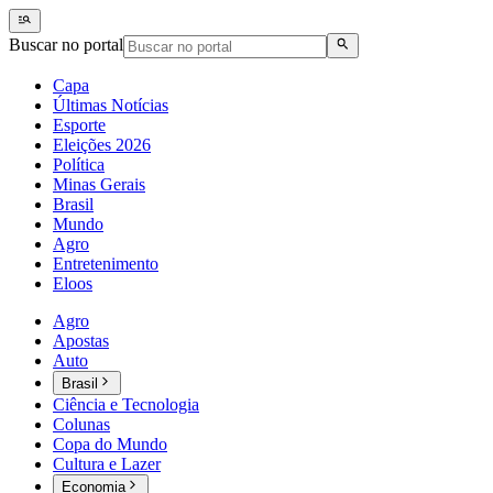
Buscar no portal
Capa
Últimas Notícias
Esporte
Eleições 2026
Política
Minas Gerais
Brasil
Mundo
Agro
Entretenimento
Eloos
Agro
Apostas
Auto
Brasil
Ciência e Tecnologia
Colunas
Copa do Mundo
Cultura e Lazer
Economia