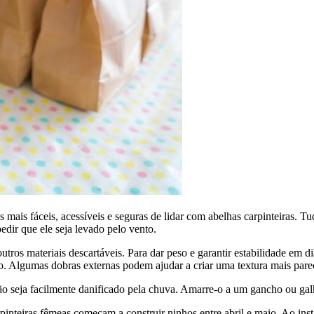
 mais fáceis, acessíveis e seguras de lidar com abelhas carpinteiras. 
dir que ele seja levado pelo vento.
utros materiais descartáveis. Para dar peso e garantir estabilidade em 
ico. Algumas dobras externas podem ajudar a criar uma textura mais par
o seja facilmente danificado pela chuva. Amarre-o a um gancho ou gal
rpinteiras fêmeas começam a construir ninhos entre abril e maio. Ao inst