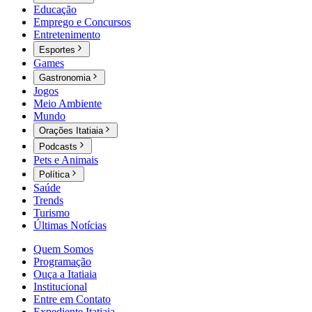
Educação
Emprego e Concursos
Entretenimento
Esportes
Games
Gastronomia
Jogos
Meio Ambiente
Mundo
Orações Itatiaia
Podcasts
Pets e Animais
Política
Saúde
Trends
Turismo
Últimas Notícias
Quem Somos
Programação
Ouça a Itatiaia
Institucional
Entre em Contato
Expediente Itatiaia