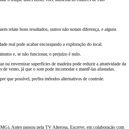
quem relate bons resultados, outros não notam diferença, e alguns
dade real pode acabar encorajando a exploração do local.
nutos e, se não funcionar, o prejuízo é nulo.
r ou envernizar superfícies de madeira pode reduzir a atratividade da
nos de vento, já que o som pode incomodar e mantê-las afastadas.
re que possível, prefira métodos alternativos de controle.
(TJMG). Antes passou pela TV Alterosa. Escreve, em colaboração com