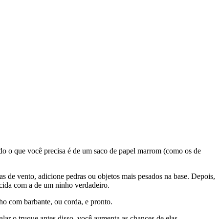
Tudo o que você precisa é de um saco de papel marrom (como os de
dias de vento, adicione pedras ou objetos mais pesados na base. Depois,
ecida com a de um ninho verdadeiro.
ho com barbante, ou corda, e pronto.
alar o truque antes disso, você aumenta as chances de elas