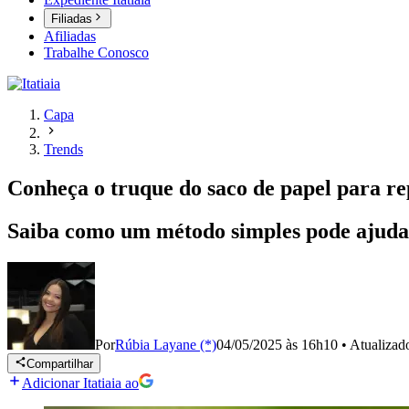
Filiadas
Afiliadas
Trabalhe Conosco
Capa
Trends
Conheça o truque do saco de papel para rep
Saiba como um método simples pode ajudar 
Por
Rúbia Layane (*)
04/05/2025 às 16h10
•
Atualiza
Compartilhar
Adicionar Itatiaia ao