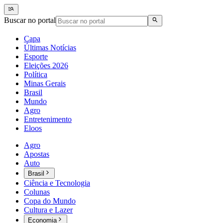
Buscar no portal
Capa
Últimas Notícias
Esporte
Eleições 2026
Política
Minas Gerais
Brasil
Mundo
Agro
Entretenimento
Eloos
Agro
Apostas
Auto
Brasil
Ciência e Tecnologia
Colunas
Copa do Mundo
Cultura e Lazer
Economia