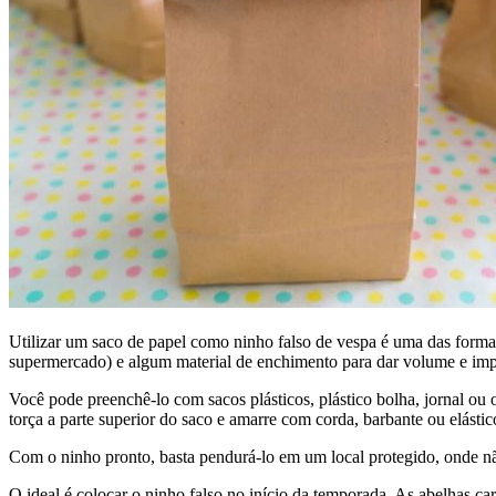
Utilizar um saco de papel como ninho falso de vespa é uma das formas
supermercado) e algum material de enchimento para dar volume e impe
Você pode preenchê-lo com sacos plásticos, plástico bolha, jornal ou o
torça a parte superior do saco e amarre com corda, barbante ou elást
Com o ninho pronto, basta pendurá-lo em um local protegido, onde nã
O ideal é colocar o ninho falso no início da temporada. As abelhas ca