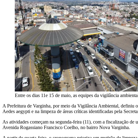
Entre os dias 11e 15 de maio, as equipes da vigilância ambienta
A Prefeitura de Varginha, por meio da Vigilância Ambiental, definiu
Aedes aegypti e na limpeza de áreas críticas identificadas pela Secret
As atividades começam na segunda-feira (11), com a fiscalização de 
Avenida Rogassiano Francisco Coelho, no bairro Nova Varginha.
A partir de quarta-feira, o cronograma prioriza um mutirão de limpeza 