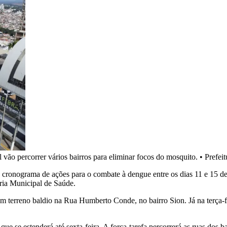
l vão percorrer vários bairros para eliminar focos do mosquito.
•
Prefei
 o cronograma de ações para o combate à dengue entre os dias 11 e 15 
aria Municipal de Saúde.
um terreno baldio na Rua Humberto Conde, no bairro Sion. Já na terça-f
que se estenderá até sexta-feira. A força-tarefa percorrerá as ruas dos b