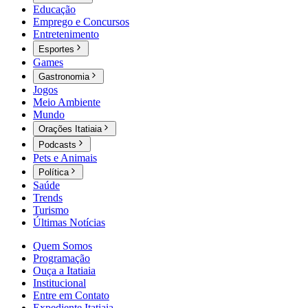
Educação
Emprego e Concursos
Entretenimento
Esportes
Games
Gastronomia
Jogos
Meio Ambiente
Mundo
Orações Itatiaia
Podcasts
Pets e Animais
Política
Saúde
Trends
Turismo
Últimas Notícias
Quem Somos
Programação
Ouça a Itatiaia
Institucional
Entre em Contato
Expediente Itatiaia