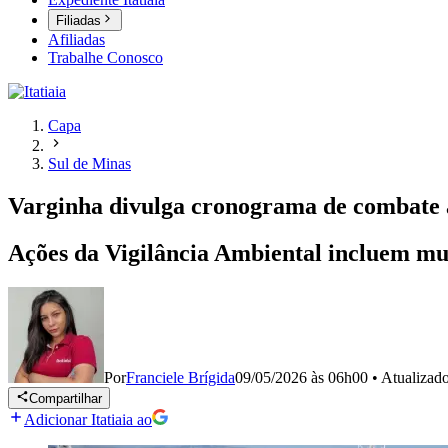
Filiadas
Afiliadas
Trabalhe Conosco
Capa
Sul de Minas
Varginha divulga cronograma de combate 
Ações da Vigilância Ambiental incluem muti
Por
Franciele Brígida
09/05/2026 às 06h00
•
Atualizad
Compartilhar
Adicionar Itatiaia ao