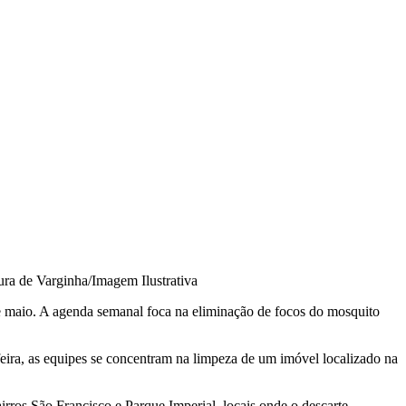
tura de Varginha/Imagem Ilustrativa
de maio. A agenda semanal foca na eliminação de focos do mosquito
eira, as equipes se concentram na limpeza de um imóvel localizado na
airros São Francisco e Parque Imperial, locais onde o descarte