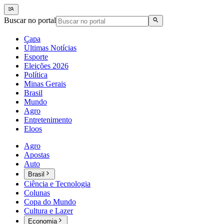
Buscar no portal
Capa
Últimas Notícias
Esporte
Eleições 2026
Política
Minas Gerais
Brasil
Mundo
Agro
Entretenimento
Eloos
Agro
Apostas
Auto
Brasil
Ciência e Tecnologia
Colunas
Copa do Mundo
Cultura e Lazer
Economia