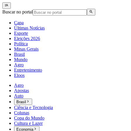
Buscar no portal
Capa
Últimas Notícias
Esporte
Eleições 2026
Política
Minas Gerais
Brasil
Mundo
Agro
Entretenimento
Eloos
Agro
Apostas
Auto
Brasil
Ciência e Tecnologia
Colunas
Copa do Mundo
Cultura e Lazer
Economia