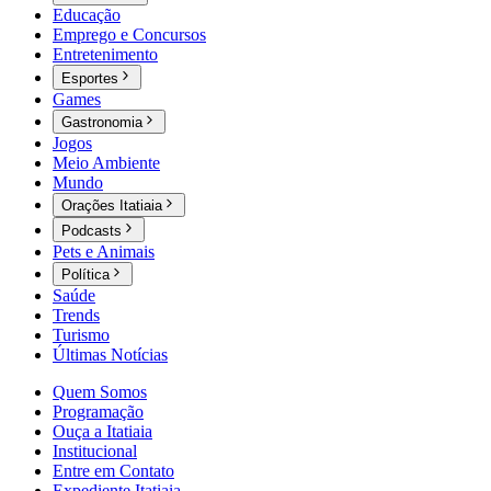
Educação
Emprego e Concursos
Entretenimento
Esportes
Games
Gastronomia
Jogos
Meio Ambiente
Mundo
Orações Itatiaia
Podcasts
Pets e Animais
Política
Saúde
Trends
Turismo
Últimas Notícias
Quem Somos
Programação
Ouça a Itatiaia
Institucional
Entre em Contato
Expediente Itatiaia