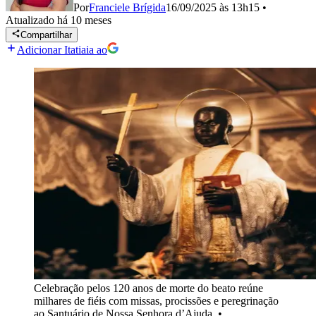
Por
Franciele Brígida
16/09/2025 às 13h15
•
Atualizado
há 10 meses
Compartilhar
Adicionar Itatiaia ao
Celebração pelos 120 anos de morte do beato reúne
milhares de fiéis com missas, procissões e peregrinação
ao Santuário de Nossa Senhora d’Ajuda.
•