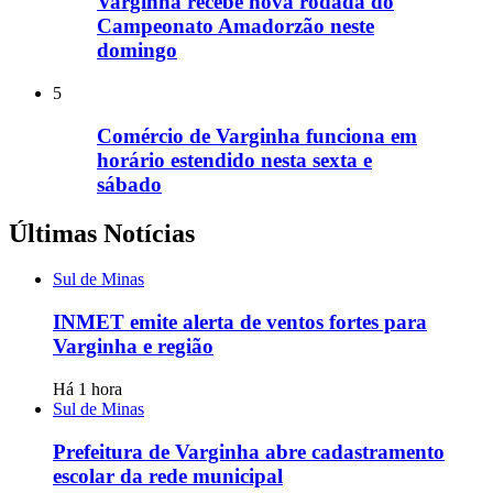
Varginha recebe nova rodada do
Campeonato Amadorzão neste
domingo
5
Comércio de Varginha funciona em
horário estendido nesta sexta e
sábado
Últimas Notícias
Sul de Minas
INMET emite alerta de ventos fortes para
Varginha e região
Há 1 hora
Sul de Minas
Prefeitura de Varginha abre cadastramento
escolar da rede municipal