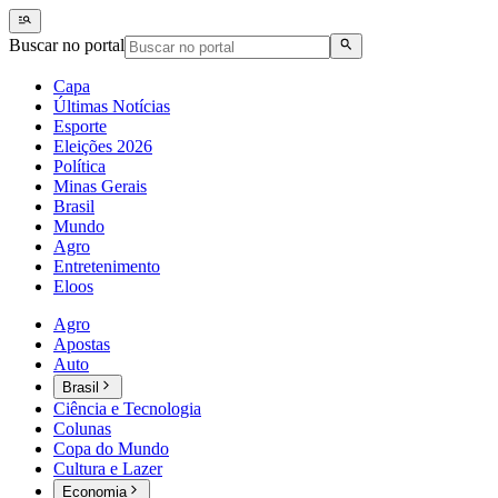
Buscar no portal
Capa
Últimas Notícias
Esporte
Eleições 2026
Política
Minas Gerais
Brasil
Mundo
Agro
Entretenimento
Eloos
Agro
Apostas
Auto
Brasil
Ciência e Tecnologia
Colunas
Copa do Mundo
Cultura e Lazer
Economia