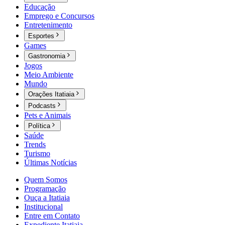
Educação
Emprego e Concursos
Entretenimento
Esportes
Games
Gastronomia
Jogos
Meio Ambiente
Mundo
Orações Itatiaia
Podcasts
Pets e Animais
Política
Saúde
Trends
Turismo
Últimas Notícias
Quem Somos
Programação
Ouça a Itatiaia
Institucional
Entre em Contato
Expediente Itatiaia