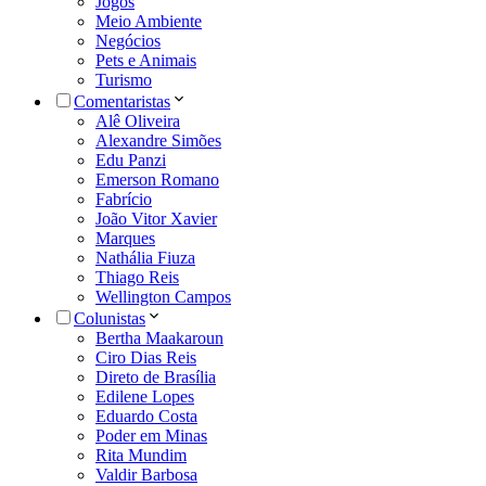
Jogos
Meio Ambiente
Negócios
Pets e Animais
Turismo
Comentaristas
Alê Oliveira
Alexandre Simões
Edu Panzi
Emerson Romano
Fabrício
João Vitor Xavier
Marques
Nathália Fiuza
Thiago Reis
Wellington Campos
Colunistas
Bertha Maakaroun
Ciro Dias Reis
Direto de Brasília
Edilene Lopes
Eduardo Costa
Poder em Minas
Rita Mundim
Valdir Barbosa