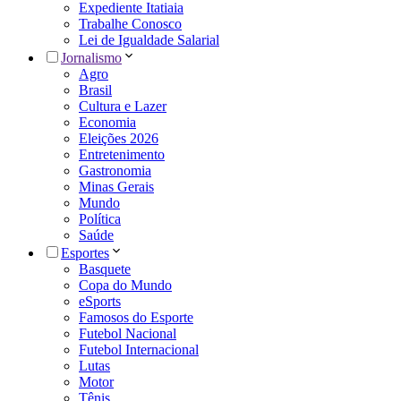
Expediente Itatiaia
Trabalhe Conosco
Lei de Igualdade Salarial
Jornalismo
Agro
Brasil
Cultura e Lazer
Economia
Eleições 2026
Entretenimento
Gastronomia
Minas Gerais
Mundo
Política
Saúde
Esportes
Basquete
Copa do Mundo
eSports
Famosos do Esporte
Futebol Nacional
Futebol Internacional
Lutas
Motor
Tênis