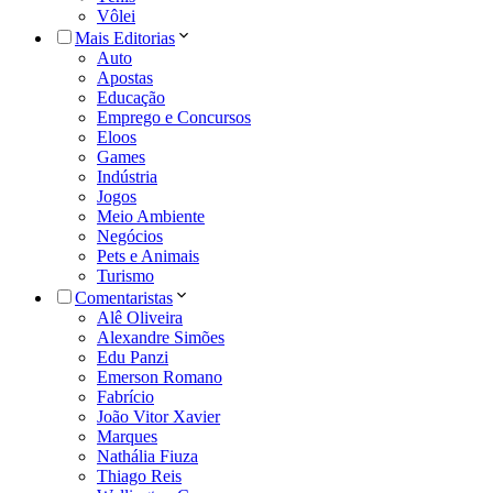
Vôlei
Mais Editorias
Auto
Apostas
Educação
Emprego e Concursos
Eloos
Games
Indústria
Jogos
Meio Ambiente
Negócios
Pets e Animais
Turismo
Comentaristas
Alê Oliveira
Alexandre Simões
Edu Panzi
Emerson Romano
Fabrício
João Vitor Xavier
Marques
Nathália Fiuza
Thiago Reis