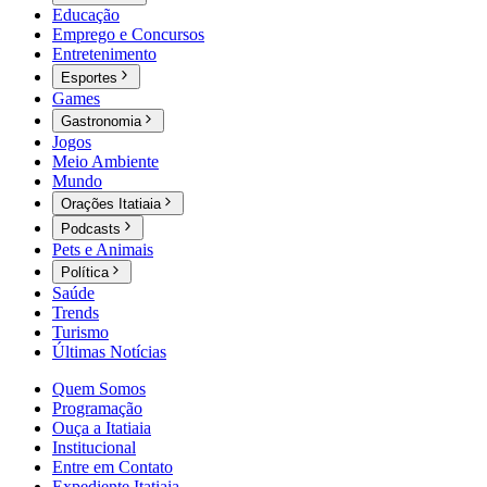
Educação
Emprego e Concursos
Entretenimento
Esportes
Games
Gastronomia
Jogos
Meio Ambiente
Mundo
Orações Itatiaia
Podcasts
Pets e Animais
Política
Saúde
Trends
Turismo
Últimas Notícias
Quem Somos
Programação
Ouça a Itatiaia
Institucional
Entre em Contato
Expediente Itatiaia