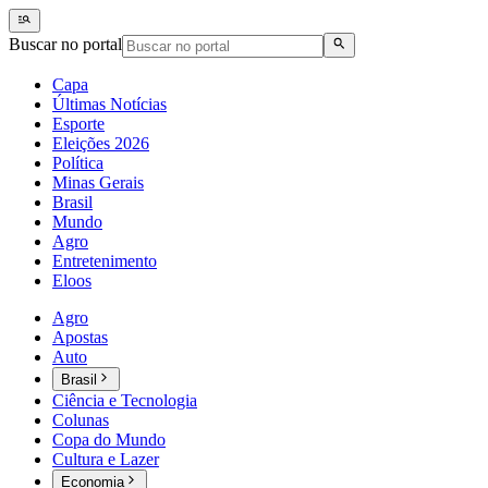
Buscar no portal
Capa
Últimas Notícias
Esporte
Eleições 2026
Política
Minas Gerais
Brasil
Mundo
Agro
Entretenimento
Eloos
Agro
Apostas
Auto
Brasil
Ciência e Tecnologia
Colunas
Copa do Mundo
Cultura e Lazer
Economia