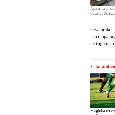
Apesar da queda,
Varginha / Divulgaç
O valor da c
na comparaçã
de trigo e ar
Leia també
Varginha receb