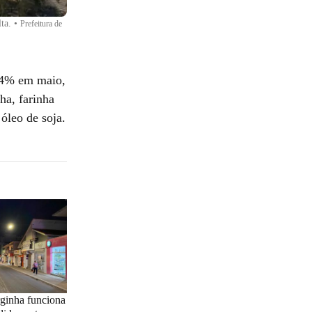
ta.
•
Prefeitura de
2,4% em maio,
ha, farinha
 óleo de soja.
ginha funciona