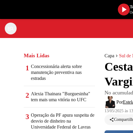
T
Ou
Mais Lidas
Capa
Sul de
Cesta
Concessionária alerta sobre
1
manutenção preventiva nas
Varg
estradas
No acumulado
Alexia Thainara "Burguesinha"
2
tem mais uma vitória no UFC
Por
Estel
13/05/2025 às 1
Operação da PF apura suspeita de
3
Compartilh
desvio de dinheiro na
Universidade Federal de Lavras