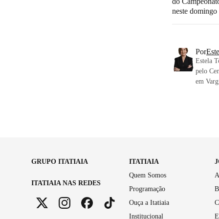
do Campeonat
neste domingo
Por
Este
Estela T
pelo Cen
em Vargi
GRUPO ITATIAIA
ITATIAIA
Quem Somos
A
ITATIAIA NAS REDES
Programação
B
Ouça a Itatiaia
C
Institucional
E