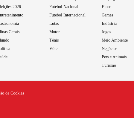
leições 2026
Futebol Nacional
Eloos
ntretenimento
Futebol Internacional
Games
astronomia
Lutas
Indústria
inas Gerais
Motor
Jogos
undo
Tênis
Meio Ambiente
olítica
Vôlei
Negócios
aúde
Pets e Animais
Turismo
tão de Cookies