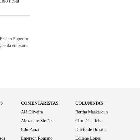
dido nesta
 Ensino Superior
ação da emissora
AS
COMENTARISTAS
COLUNISTAS
Alê Oliveira
Bertha Maakaroun
Alexandre Simões
Ciro Dias Reis
Edu Panzi
Direto de Brasília
sos
Emerson Romano
Edilene Lopes