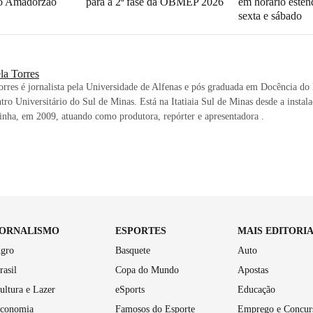
o Amadorzão
para a 2ª fase da OBMEP 2026
em horário esten
sexta e sábado
la Torres
orres é jornalista pela Universidade de Alfenas e pós graduada em Docência do
tro Universitário do Sul de Minas. Está na Itatiaia Sul de Minas desde a instal
nha, em 2009, atuando como produtora, repórter e apresentadora .
JORNALISMO
ESPORTES
MAIS EDITORI
gro
Basquete
Auto
rasil
Copa do Mundo
Apostas
ultura e Lazer
eSports
Educação
conomia
Famosos do Esporte
Emprego e Concur