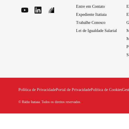
Entre em Contato
E
Expediente Itatiaia
E
Trabalhe Conosco
G
Lei de Igualdade Salarial
M
M
P
S
Política de Privacidade
Portal de Privacidade
Política de Cookies
Ges
© Rádio Itatiaia. Todos os direitos reservados.