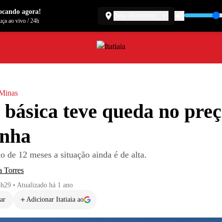
ocando agora!
Belo Horizonte
ça ao vivo
/
24h
 Minas
 básica teve queda no pre
inha
 de 12 meses a situação ainda é de alta.
a Torres
3h29
•
Atualizado
há 1 ano
ar
Adicionar Itatiaia ao