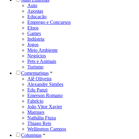
Auto
Apostas
Educação
Emprego e Concursos
Eloos
Games
Indústria
Jogos
Meio Ambiente
Negócios
Pets e Animais
Turismo
Comentaristas
Alê Oliveira
Alexandre Simões
Edu Panzi
Emerson Romano
Fabrício
João Vitor Xavier
Marques
Nathália Fiuza
Thiago Reis
Wellington Campos
Colunistas