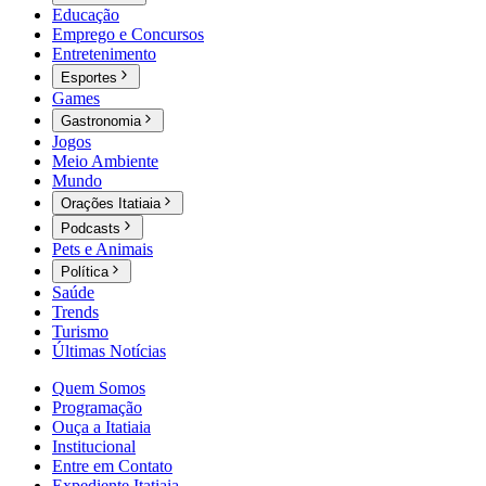
Educação
Emprego e Concursos
Entretenimento
Esportes
Games
Gastronomia
Jogos
Meio Ambiente
Mundo
Orações Itatiaia
Podcasts
Pets e Animais
Política
Saúde
Trends
Turismo
Últimas Notícias
Quem Somos
Programação
Ouça a Itatiaia
Institucional
Entre em Contato
Expediente Itatiaia