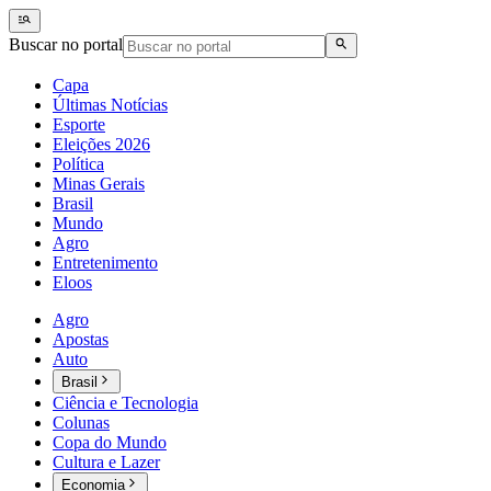
Buscar no portal
Capa
Últimas Notícias
Esporte
Eleições 2026
Política
Minas Gerais
Brasil
Mundo
Agro
Entretenimento
Eloos
Agro
Apostas
Auto
Brasil
Ciência e Tecnologia
Colunas
Copa do Mundo
Cultura e Lazer
Economia