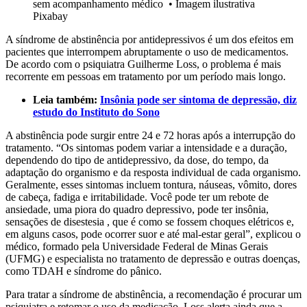
sem acompanhamento médico
•
Imagem ilustrativa
Pixabay
A síndrome de abstinência por antidepressivos é um dos efeitos em
pacientes que interrompem abruptamente o uso de medicamentos.
De acordo com o psiquiatra Guilherme Loss, o problema é mais
recorrente em pessoas em tratamento por um período mais longo.
Leia também:
Insônia pode ser sintoma de depressão, diz
estudo do Instituto do Sono
A abstinência pode surgir entre 24 e 72 horas após a interrupção do
tratamento. “Os sintomas podem variar a intensidade e a duração,
dependendo do tipo de antidepressivo, da dose, do tempo, da
adaptação do organismo e da resposta individual de cada organismo.
Geralmente, esses sintomas incluem tontura, náuseas, vômito, dores
de cabeça, fadiga e irritabilidade. Você pode ter um rebote de
ansiedade, uma piora do quadro depressivo, pode ter insônia,
sensações de disestesia , que é como se fossem choques elétricos e,
em alguns casos, pode ocorrer suor e até mal-estar geral”, explicou o
médico, formado pela Universidade Federal de Minas Gerais
(UFMG) e especialista no tratamento de depressão e outras doenças,
como TDAH e síndrome do pânico.
Para tratar a síndrome de abstinência, a recomendação é procurar um
psiquiatra e retomar o uso da medicação. Loss alerta ainda que a