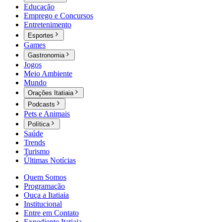
Educação
Emprego e Concursos
Entretenimento
Esportes
Games
Gastronomia
Jogos
Meio Ambiente
Mundo
Orações Itatiaia
Podcasts
Pets e Animais
Política
Saúde
Trends
Turismo
Últimas Notícias
Quem Somos
Programação
Ouça a Itatiaia
Institucional
Entre em Contato
Expediente Itatiaia