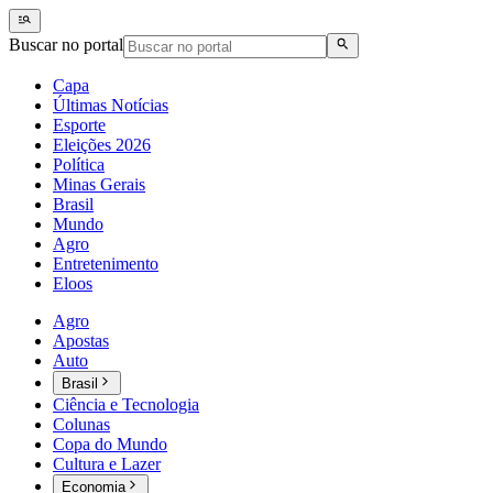
Buscar no portal
Capa
Últimas Notícias
Esporte
Eleições 2026
Política
Minas Gerais
Brasil
Mundo
Agro
Entretenimento
Eloos
Agro
Apostas
Auto
Brasil
Ciência e Tecnologia
Colunas
Copa do Mundo
Cultura e Lazer
Economia