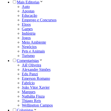
Mais Editorias
Auto
Apostas
Educação
Emprego e Concursos
Eloos
Games
Indústria
Jogos
Meio Ambiente
Negócios
Pets e Animais
Turismo
Comentaristas
Alê Oliveira
Alexandre Simões
Edu Panzi
Emerson Romano
Fabrício
João Vitor Xavier
Marques
Nathália Fiuza
Thiago Reis
Wellington Campos
Colunistas