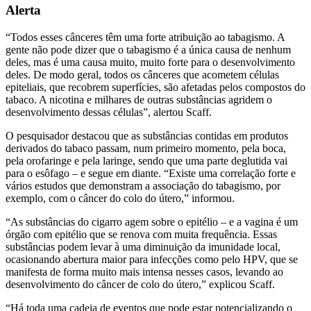
Alerta
“Todos esses cânceres têm uma forte atribuição ao tabagismo. A
gente não pode dizer que o tabagismo é a única causa de nenhum
deles, mas é uma causa muito, muito forte para o desenvolvimento
deles. De modo geral, todos os cânceres que acometem células
epiteliais, que recobrem superfícies, são afetadas pelos compostos do
tabaco. A nicotina e milhares de outras substâncias agridem o
desenvolvimento dessas células”, alertou Scaff.
O pesquisador destacou que as substâncias contidas em produtos
derivados do tabaco passam, num primeiro momento, pela boca,
pela orofaringe e pela laringe, sendo que uma parte deglutida vai
para o esôfago – e segue em diante. “Existe uma correlação forte e
vários estudos que demonstram a associação do tabagismo, por
exemplo, com o câncer do colo do útero,” informou.
“As substâncias do cigarro agem sobre o epitélio – e a vagina é um
órgão com epitélio que se renova com muita frequência. Essas
substâncias podem levar à uma diminuição da imunidade local,
ocasionando abertura maior para infecções como pelo HPV, que se
manifesta de forma muito mais intensa nesses casos, levando ao
desenvolvimento do câncer de colo do útero,” explicou Scaff.
“Há toda uma cadeia de eventos que pode estar potencializando o