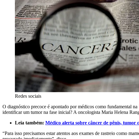
Redes sociais
O diagnóstico precoce é apontado por médicos como fundamental na lu
identificar um tumor na fase inicial? A oncologista Maria Helena Rang
Leia também:
Médico alerta sobre câncer de pênis, tumor
“Para isso precisamos estar atentos aos exames de rastreio como mam
procurado imediatamente”, disse.