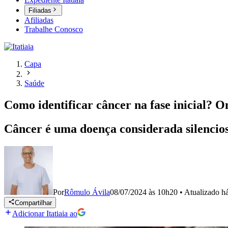
Filiadas
Afiliadas
Trabalhe Conosco
Capa
Saúde
Como identificar câncer na fase inicial? O
Câncer é uma doença considerada silencio
Por
Rômulo Ávila
08/07/2024 às 10h20
•
Atualizado
h
Compartilhar
Adicionar Itatiaia ao