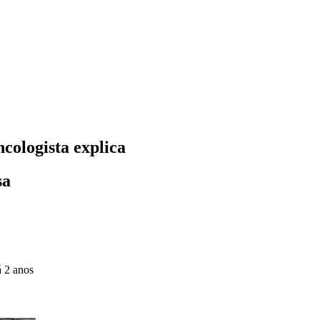
ncologista explica
sa
á 2 anos