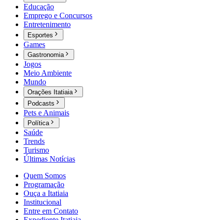
Educação
Emprego e Concursos
Entretenimento
Esportes
Games
Gastronomia
Jogos
Meio Ambiente
Mundo
Orações Itatiaia
Podcasts
Pets e Animais
Política
Saúde
Trends
Turismo
Últimas Notícias
Quem Somos
Programação
Ouça a Itatiaia
Institucional
Entre em Contato
Expediente Itatiaia