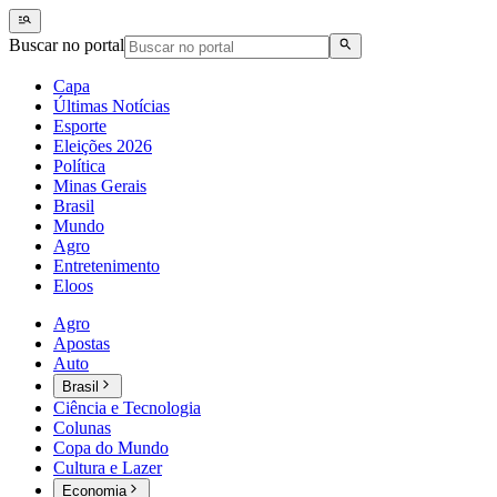
Buscar no portal
Capa
Últimas Notícias
Esporte
Eleições 2026
Política
Minas Gerais
Brasil
Mundo
Agro
Entretenimento
Eloos
Agro
Apostas
Auto
Brasil
Ciência e Tecnologia
Colunas
Copa do Mundo
Cultura e Lazer
Economia