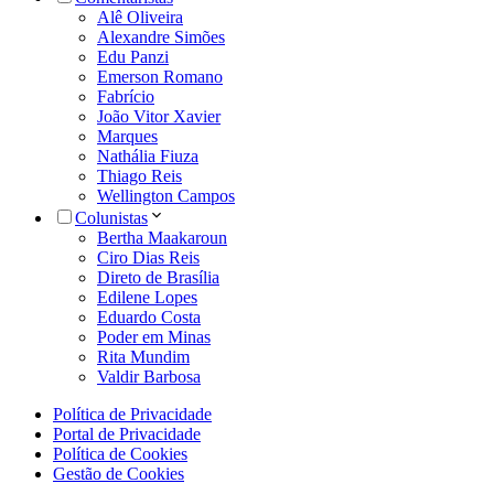
Alê Oliveira
Alexandre Simões
Edu Panzi
Emerson Romano
Fabrício
João Vitor Xavier
Marques
Nathália Fiuza
Thiago Reis
Wellington Campos
Colunistas
Bertha Maakaroun
Ciro Dias Reis
Direto de Brasília
Edilene Lopes
Eduardo Costa
Poder em Minas
Rita Mundim
Valdir Barbosa
Política de Privacidade
Portal de Privacidade
Política de Cookies
Gestão de Cookies