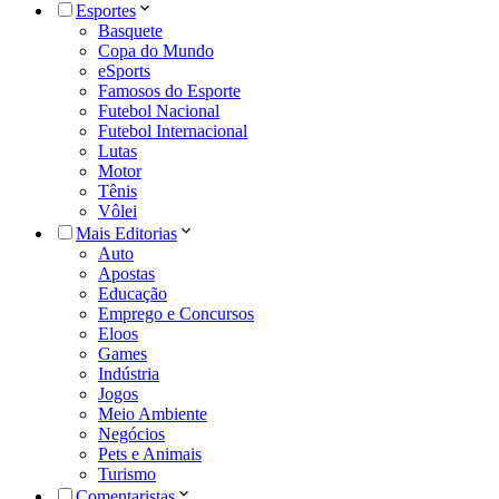
Esportes
Basquete
Copa do Mundo
eSports
Famosos do Esporte
Futebol Nacional
Futebol Internacional
Lutas
Motor
Tênis
Vôlei
Mais Editorias
Auto
Apostas
Educação
Emprego e Concursos
Eloos
Games
Indústria
Jogos
Meio Ambiente
Negócios
Pets e Animais
Turismo
Comentaristas