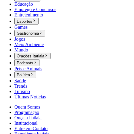
Educação
Emprego e Concursos
Entretenimento
Esportes
Games
Gastronomia
Jogos
Meio Ambiente
Mundo
Orações Itatiaia
Podcasts
Pets e Animais
Política
Saúde
Trends
Turismo
Últimas Notícias
Quem Somos
Programação
Ouça a Itatiaia
Institucional
Entre em Contato
Expediente Itatiaia