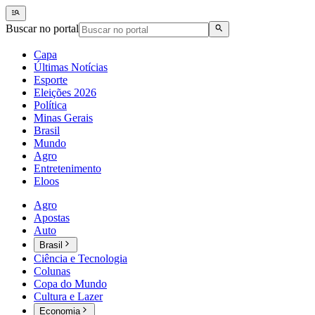
Buscar no portal
Capa
Últimas Notícias
Esporte
Eleições 2026
Política
Minas Gerais
Brasil
Mundo
Agro
Entretenimento
Eloos
Agro
Apostas
Auto
Brasil
Ciência e Tecnologia
Colunas
Copa do Mundo
Cultura e Lazer
Economia