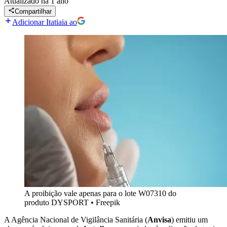
Atualizado
há 1 ano
Compartilhar
Adicionar Itatiaia ao
A proibição vale apenas para o lote W07310 do
produto DYSPORT
•
Freepik
A Agência Nacional de Vigilância Sanitária (
Anvisa
) emitiu um