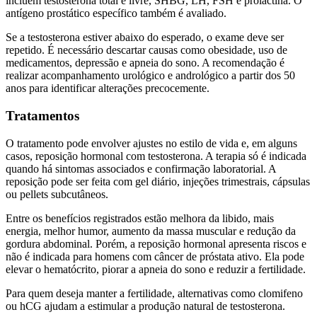
incluem testosterona total e livre, SHBG, LH, FSH e prolactina. O
antígeno prostático específico também é avaliado.
Se a testosterona estiver abaixo do esperado, o exame deve ser
repetido. É necessário descartar causas como obesidade, uso de
medicamentos, depressão e apneia do sono. A recomendação é
realizar acompanhamento urológico e andrológico a partir dos 50
anos para identificar alterações precocemente.
Tratamentos
O tratamento pode envolver ajustes no estilo de vida e, em alguns
casos, reposição hormonal com testosterona. A terapia só é indicada
quando há sintomas associados e confirmação laboratorial. A
reposição pode ser feita com gel diário, injeções trimestrais, cápsulas
ou pellets subcutâneos.
Entre os benefícios registrados estão melhora da libido, mais
energia, melhor humor, aumento da massa muscular e redução da
gordura abdominal. Porém, a reposição hormonal apresenta riscos e
não é indicada para homens com câncer de próstata ativo. Ela pode
elevar o hematócrito, piorar a apneia do sono e reduzir a fertilidade.
Para quem deseja manter a fertilidade, alternativas como clomifeno
ou hCG ajudam a estimular a produção natural de testosterona.