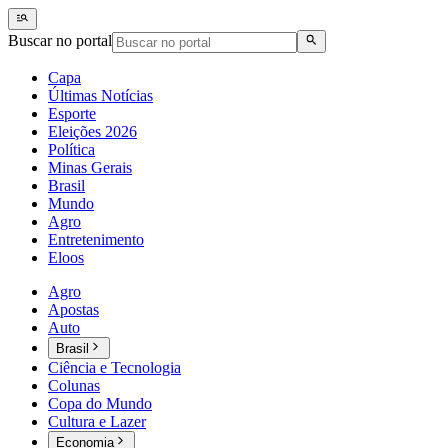
Buscar no portal
Capa
Últimas Notícias
Esporte
Eleições 2026
Política
Minas Gerais
Brasil
Mundo
Agro
Entretenimento
Eloos
Agro
Apostas
Auto
Brasil
Ciência e Tecnologia
Colunas
Copa do Mundo
Cultura e Lazer
Economia