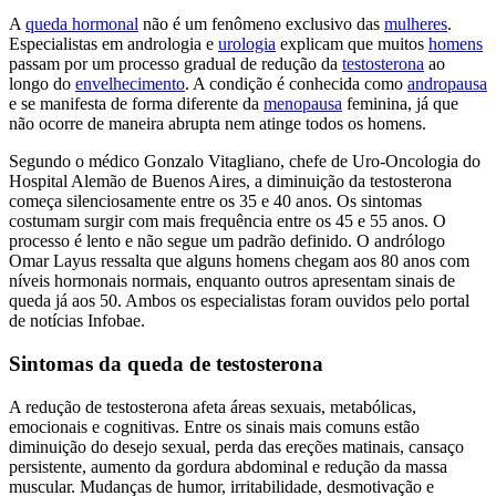
A
queda hormonal
não é um fenômeno exclusivo das
mulheres
.
Especialistas em andrologia e
urologia
explicam que muitos
homens
passam por um processo gradual de redução da
testosterona
ao
longo do
envelhecimento
. A condição é conhecida como
andropausa
e se manifesta de forma diferente da
menopausa
feminina, já que
não ocorre de maneira abrupta nem atinge todos os homens.
Segundo o médico Gonzalo Vitagliano, chefe de Uro-Oncologia do
Hospital Alemão de Buenos Aires, a diminuição da testosterona
começa silenciosamente entre os 35 e 40 anos. Os sintomas
costumam surgir com mais frequência entre os 45 e 55 anos. O
processo é lento e não segue um padrão definido. O andrólogo
Omar Layus ressalta que alguns homens chegam aos 80 anos com
níveis hormonais normais, enquanto outros apresentam sinais de
queda já aos 50. Ambos os especialistas foram ouvidos pelo portal
de notícias Infobae.
Sintomas da queda de testosterona
A redução de testosterona afeta áreas sexuais, metabólicas,
emocionais e cognitivas. Entre os sinais mais comuns estão
diminuição do desejo sexual, perda das ereções matinais, cansaço
persistente, aumento da gordura abdominal e redução da massa
muscular. Mudanças de humor, irritabilidade, desmotivação e