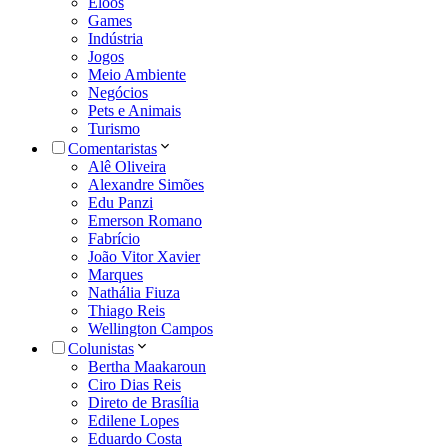
Eloos
Games
Indústria
Jogos
Meio Ambiente
Negócios
Pets e Animais
Turismo
Comentaristas
Alê Oliveira
Alexandre Simões
Edu Panzi
Emerson Romano
Fabrício
João Vitor Xavier
Marques
Nathália Fiuza
Thiago Reis
Wellington Campos
Colunistas
Bertha Maakaroun
Ciro Dias Reis
Direto de Brasília
Edilene Lopes
Eduardo Costa