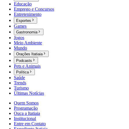
Educação
Emprego e Concursos
Entretenimento
Esportes
Games
Gastronomia
Jogos
Meio Ambiente
Mundo
Orações Itatiaia
Podcasts
Pets e Animais
Política
Saúde
Trends
Turismo
Últimas Notícias
Quem Somos
Programação
Ouça a Itatiaia
Institucional
Entre em Contato
Expediente Itatiaia