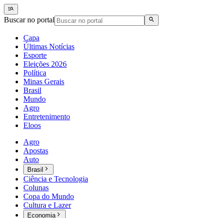
Buscar no portal
Capa
Últimas Notícias
Esporte
Eleições 2026
Política
Minas Gerais
Brasil
Mundo
Agro
Entretenimento
Eloos
Agro
Apostas
Auto
Brasil
Ciência e Tecnologia
Colunas
Copa do Mundo
Cultura e Lazer
Economia