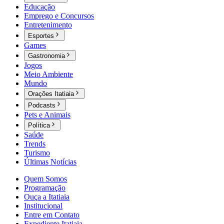
Educação
Emprego e Concursos
Entretenimento
Esportes
Games
Gastronomia
Jogos
Meio Ambiente
Mundo
Orações Itatiaia
Podcasts
Pets e Animais
Política
Saúde
Trends
Turismo
Últimas Notícias
Quem Somos
Programação
Ouça a Itatiaia
Institucional
Entre em Contato
Expediente Itatiaia