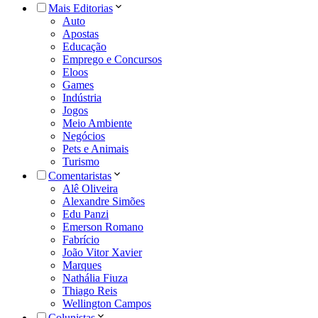
Mais Editorias
Auto
Apostas
Educação
Emprego e Concursos
Eloos
Games
Indústria
Jogos
Meio Ambiente
Negócios
Pets e Animais
Turismo
Comentaristas
Alê Oliveira
Alexandre Simões
Edu Panzi
Emerson Romano
Fabrício
João Vitor Xavier
Marques
Nathália Fiuza
Thiago Reis
Wellington Campos
Colunistas