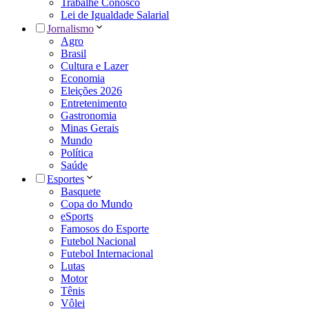
Trabalhe Conosco
Lei de Igualdade Salarial
Jornalismo
Agro
Brasil
Cultura e Lazer
Economia
Eleições 2026
Entretenimento
Gastronomia
Minas Gerais
Mundo
Política
Saúde
Esportes
Basquete
Copa do Mundo
eSports
Famosos do Esporte
Futebol Nacional
Futebol Internacional
Lutas
Motor
Tênis
Vôlei