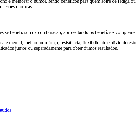
e sono e melhorar o humor, sendo benéficos para quem sofre de fadiga o
e lesões crônicas.
ntes se beneficiam da combinação, aproveitando os benefícios complem
ica e mental, melhorando força, resistência, flexibilidade e alívio do 
aticados juntos ou separadamente para obter ótimos resultados.
studos