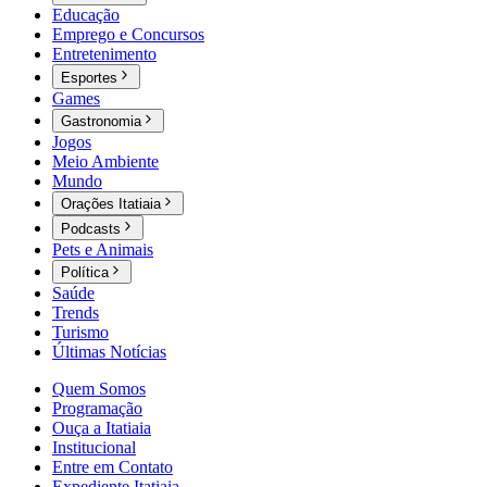
Educação
Emprego e Concursos
Entretenimento
Esportes
Games
Gastronomia
Jogos
Meio Ambiente
Mundo
Orações Itatiaia
Podcasts
Pets e Animais
Política
Saúde
Trends
Turismo
Últimas Notícias
Quem Somos
Programação
Ouça a Itatiaia
Institucional
Entre em Contato
Expediente Itatiaia