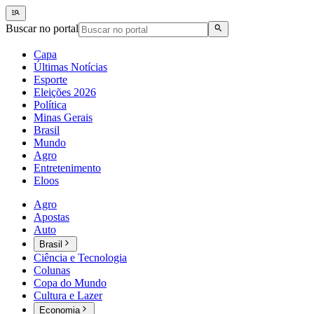
Buscar no portal
Capa
Últimas Notícias
Esporte
Eleições 2026
Política
Minas Gerais
Brasil
Mundo
Agro
Entretenimento
Eloos
Agro
Apostas
Auto
Brasil
Ciência e Tecnologia
Colunas
Copa do Mundo
Cultura e Lazer
Economia