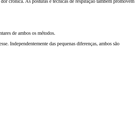
u dor crônica. As posturas e técnicas de respiração também promovem
entares de ambos os métodos.
estresse. Independentemente das pequenas diferenças, ambos são