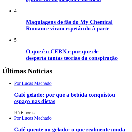
4
Maquiagens de fãs do My Chemical
Romance viram espetáculo à parte
5
O que é o CERN e por que ele
desperta tantas teorias da conspiração
Últimas Notícias
Por Lucas Machado
Café gelado: por que a bebida conquistou
espaço nas dietas
Há 6 horas
Por Lucas Machado
Café quente ou gelado: o que realmente muda