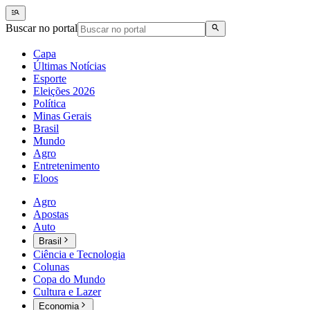
Buscar no portal
Capa
Últimas Notícias
Esporte
Eleições 2026
Política
Minas Gerais
Brasil
Mundo
Agro
Entretenimento
Eloos
Agro
Apostas
Auto
Brasil
Ciência e Tecnologia
Colunas
Copa do Mundo
Cultura e Lazer
Economia