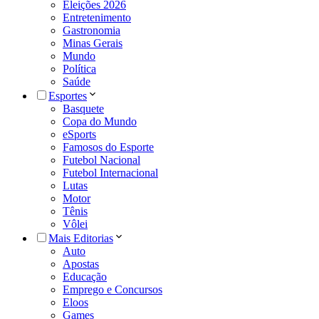
Eleições 2026
Entretenimento
Gastronomia
Minas Gerais
Mundo
Política
Saúde
Esportes
Basquete
Copa do Mundo
eSports
Famosos do Esporte
Futebol Nacional
Futebol Internacional
Lutas
Motor
Tênis
Vôlei
Mais Editorias
Auto
Apostas
Educação
Emprego e Concursos
Eloos
Games