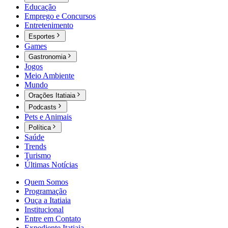
Educação
Emprego e Concursos
Entretenimento
Esportes
Games
Gastronomia
Jogos
Meio Ambiente
Mundo
Orações Itatiaia
Podcasts
Pets e Animais
Política
Saúde
Trends
Turismo
Últimas Notícias
Quem Somos
Programação
Ouça a Itatiaia
Institucional
Entre em Contato
Expediente Itatiaia