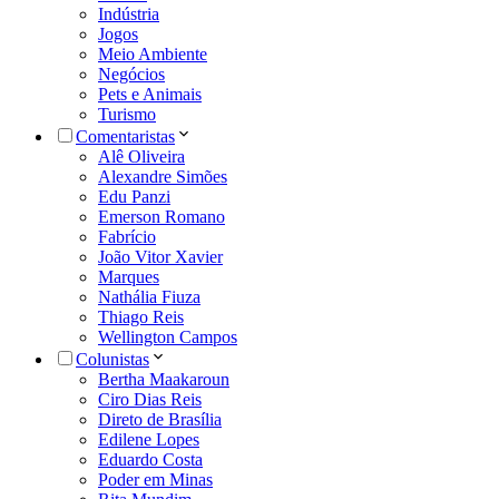
Indústria
Jogos
Meio Ambiente
Negócios
Pets e Animais
Turismo
Comentaristas
Alê Oliveira
Alexandre Simões
Edu Panzi
Emerson Romano
Fabrício
João Vitor Xavier
Marques
Nathália Fiuza
Thiago Reis
Wellington Campos
Colunistas
Bertha Maakaroun
Ciro Dias Reis
Direto de Brasília
Edilene Lopes
Eduardo Costa
Poder em Minas