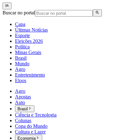
Buscar no portal
Capa
Últimas Notícias
Esporte
Eleições 2026
Política
Minas Gerais
Brasil
Mundo
Agro
Entretenimento
Eloos
Agro
Apostas
Auto
Brasil
Ciência e Tecnologia
Colunas
Copa do Mundo
Cultura e Lazer
Economia