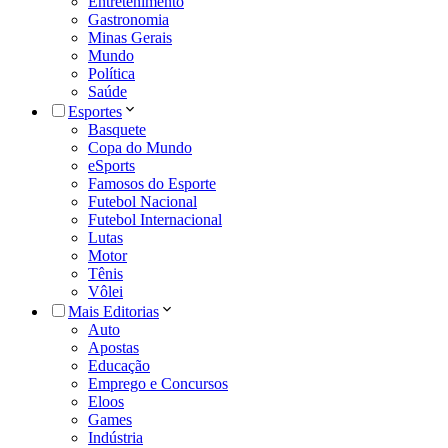
Entretenimento
Gastronomia
Minas Gerais
Mundo
Política
Saúde
Esportes
Basquete
Copa do Mundo
eSports
Famosos do Esporte
Futebol Nacional
Futebol Internacional
Lutas
Motor
Tênis
Vôlei
Mais Editorias
Auto
Apostas
Educação
Emprego e Concursos
Eloos
Games
Indústria