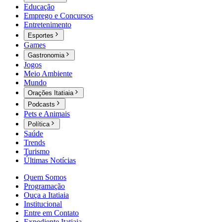
Educação
Emprego e Concursos
Entretenimento
Esportes
Games
Gastronomia
Jogos
Meio Ambiente
Mundo
Orações Itatiaia
Podcasts
Pets e Animais
Política
Saúde
Trends
Turismo
Últimas Notícias
Quem Somos
Programação
Ouça a Itatiaia
Institucional
Entre em Contato
Expediente Itatiaia