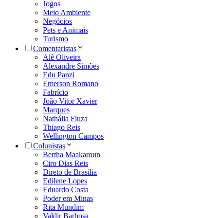
Jogos
Meio Ambiente
Negócios
Pets e Animais
Turismo
Comentaristas
Alê Oliveira
Alexandre Simões
Edu Panzi
Emerson Romano
Fabrício
João Vitor Xavier
Marques
Nathália Fiuza
Thiago Reis
Wellington Campos
Colunistas
Bertha Maakaroun
Ciro Dias Reis
Direto de Brasília
Edilene Lopes
Eduardo Costa
Poder em Minas
Rita Mundim
Valdir Barbosa