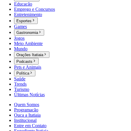
Educação
Emprego e Concursos
Entretenimento
Esportes
Games
Gastronomia
Jogos
Meio Ambiente
Mundo
Orações Itatiaia
Podcasts
Pets e Animais
Política
Saúde
Trends
Turismo
Últimas Notícias
Quem Somos
Programação
Ouça a Itatiaia
Institucional
Entre em Contato
Expediente Itatiaia