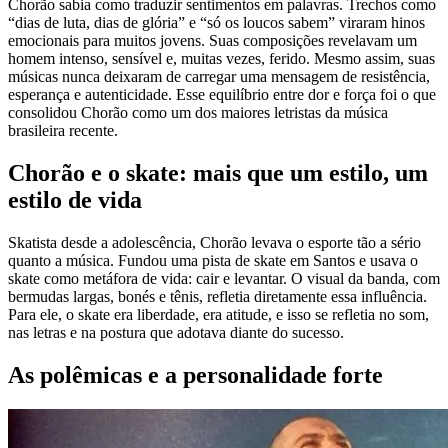
Chorão sabia como traduzir sentimentos em palavras. Trechos como
“dias de luta, dias de glória” e “só os loucos sabem” viraram hinos
emocionais para muitos jovens. Suas composições revelavam um
homem intenso, sensível e, muitas vezes, ferido. Mesmo assim, suas
músicas nunca deixaram de carregar uma mensagem de resistência,
esperança e autenticidade. Esse equilíbrio entre dor e força foi o que
consolidou Chorão como um dos maiores letristas da música
brasileira recente.
Chorão e o skate: mais que um estilo, um
estilo de vida
Skatista desde a adolescência, Chorão levava o esporte tão a sério
quanto a música. Fundou uma pista de skate em Santos e usava o
skate como metáfora de vida: cair e levantar. O visual da banda, com
bermudas largas, bonés e tênis, refletia diretamente essa influência.
Para ele, o skate era liberdade, era atitude, e isso se refletia no som,
nas letras e na postura que adotava diante do sucesso.
As polêmicas e a personalidade forte