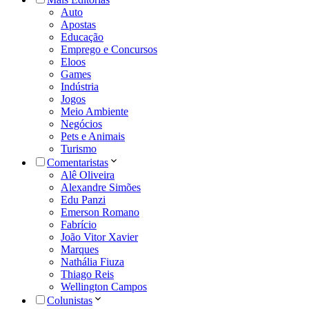
Auto
Apostas
Educação
Emprego e Concursos
Eloos
Games
Indústria
Jogos
Meio Ambiente
Negócios
Pets e Animais
Turismo
Comentaristas
Alê Oliveira
Alexandre Simões
Edu Panzi
Emerson Romano
Fabrício
João Vitor Xavier
Marques
Nathália Fiuza
Thiago Reis
Wellington Campos
Colunistas