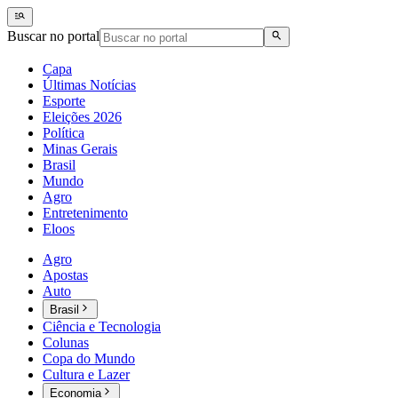
Buscar no portal
Capa
Últimas Notícias
Esporte
Eleições 2026
Política
Minas Gerais
Brasil
Mundo
Agro
Entretenimento
Eloos
Agro
Apostas
Auto
Brasil
Ciência e Tecnologia
Colunas
Copa do Mundo
Cultura e Lazer
Economia