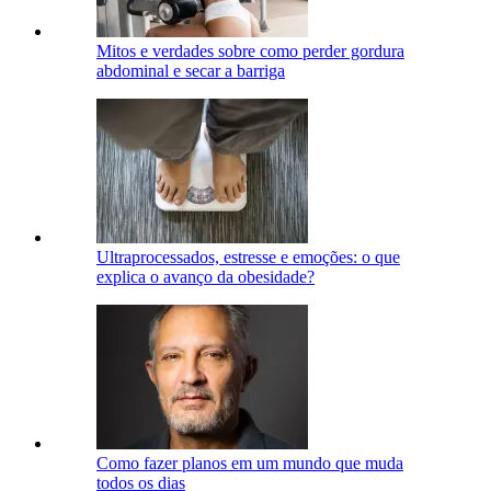
Mitos e verdades sobre como perder gordura
abdominal e secar a barriga
Ultraprocessados, estresse e emoções: o que
explica o avanço da obesidade?
Como fazer planos em um mundo que muda
todos os dias