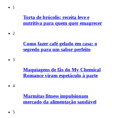
1
Torta de brócolis: receita leve e
nutritiva para quem quer emagrecer
2
Como fazer café gelado em casa: o
segredo para um sabor perfeito
3
Maquiagens de fãs do My Chemical
Romance viram espetáculo à parte
4
Marmitas fitness impulsionam
mercado da alimentação saudável
5