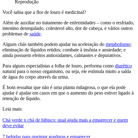
Reprodução
Você sabia que a flor de louro é medicinal?
Além de auxiliar no tratamento de enfermidades – como o resfriado,
intestino desregulado, colesterol alto, dor de cabeça, e vários outros
problemas de
saúde
.
Alguns chás também podem ajudar na aceleração do
metabolismo
;
eliminação de líquidos retidos; combate à insônia e ansiedade; e
ainda possuem efeitos antioxidantes, calmantes e depurativos.
Para alguns especialistas a folha de louro, performa como
diurético
natural para o nosso organismo, ou seja, ele estimula muito a saída
de água do corpo através da urina.
É bom ressaltar que não é uma planta milagrosa, o que ela pode
ajudar é ajudar em casos em que o aumento do peso estiver ligado à
retenção de líquido.
Leia mais:
Chá verde x chá de hibisco: qual ajuda mais a emagrecer e quem
deve evitar
7 bebidas para queimar gorduras e emagrecer