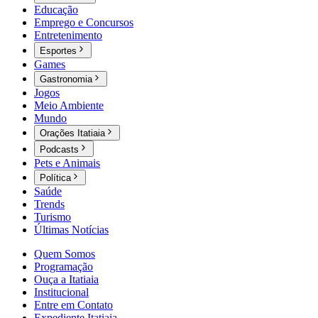
Educação
Emprego e Concursos
Entretenimento
Esportes
Games
Gastronomia
Jogos
Meio Ambiente
Mundo
Orações Itatiaia
Podcasts
Pets e Animais
Política
Saúde
Trends
Turismo
Últimas Notícias
Quem Somos
Programação
Ouça a Itatiaia
Institucional
Entre em Contato
Expediente Itatiaia