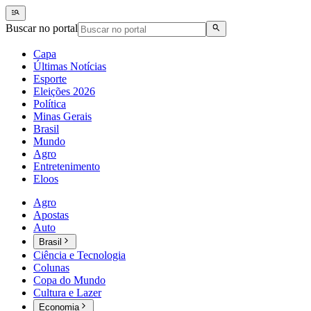
Buscar no portal
Capa
Últimas Notícias
Esporte
Eleições 2026
Política
Minas Gerais
Brasil
Mundo
Agro
Entretenimento
Eloos
Agro
Apostas
Auto
Brasil
Ciência e Tecnologia
Colunas
Copa do Mundo
Cultura e Lazer
Economia