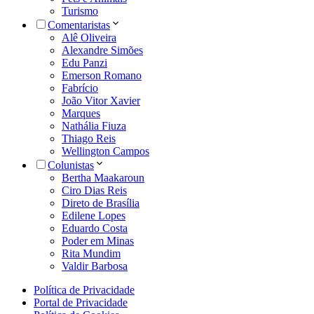
Turismo
Comentaristas
Alê Oliveira
Alexandre Simões
Edu Panzi
Emerson Romano
Fabrício
João Vitor Xavier
Marques
Nathália Fiuza
Thiago Reis
Wellington Campos
Colunistas
Bertha Maakaroun
Ciro Dias Reis
Direto de Brasília
Edilene Lopes
Eduardo Costa
Poder em Minas
Rita Mundim
Valdir Barbosa
Política de Privacidade
Portal de Privacidade