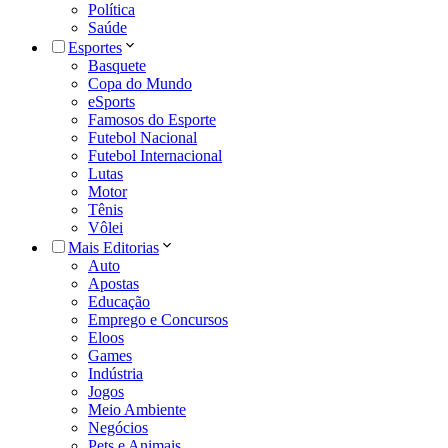
Política
Saúde
Esportes
Basquete
Copa do Mundo
eSports
Famosos do Esporte
Futebol Nacional
Futebol Internacional
Lutas
Motor
Tênis
Vôlei
Mais Editorias
Auto
Apostas
Educação
Emprego e Concursos
Eloos
Games
Indústria
Jogos
Meio Ambiente
Negócios
Pets e Animais