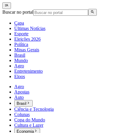
Buscar no portal
Capa
Últimas Notícias
Esporte
Eleições 2026
Política
Minas Gerais
Brasil
Mundo
Agro
Entretenimento
Eloos
Agro
Apostas
Auto
Brasil
Ciência e Tecnologia
Colunas
Copa do Mundo
Cultura e Lazer
Economia