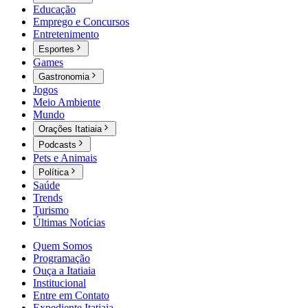
Educação
Emprego e Concursos
Entretenimento
Esportes
Games
Gastronomia
Jogos
Meio Ambiente
Mundo
Orações Itatiaia
Podcasts
Pets e Animais
Política
Saúde
Trends
Turismo
Últimas Notícias
Quem Somos
Programação
Ouça a Itatiaia
Institucional
Entre em Contato
Expediente Itatiaia