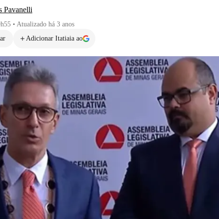
 Pavanelli
9h55
•
Atualizado
há 3 anos
ar
Adicionar Itatiaia ao