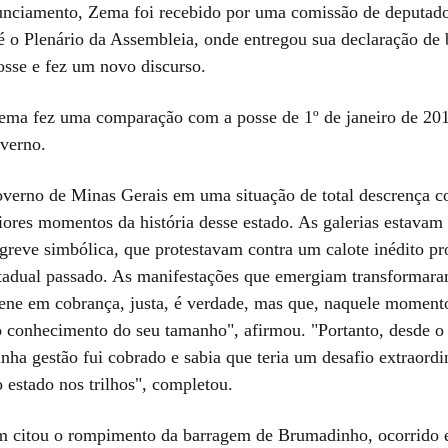
nciamento, Zema foi recebido por uma comissão de deputado
é o Plenário da Assembleia, onde entregou sua declaração de 
osse e fez um novo discurso.
ema fez uma comparação com a posse de 1º de janeiro de 20
verno.
verno de Minas Gerais em uma situação de total descrença co
ores momentos da história desse estado. As galerias estavam 
 greve simbólica, que protestavam contra um calote inédito p
tadual passado. As manifestações que emergiam transformar
ne em cobrança, justa, é verdade, mas que, naquele momento
 conhecimento do seu tamanho", afirmou. "Portanto, desde o
nha gestão fui cobrado e sabia que teria um desafio extraordi
 estado nos trilhos", completou.
 citou o rompimento da barragem de Brumadinho, ocorrido 