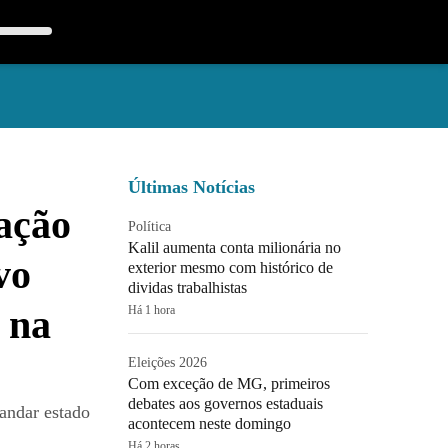
Últimas Notícias
ação
Política
Kalil aumenta conta milionária no
vo
exterior mesmo com histórico de
dividas trabalhistas
 na
Há 1 hora
Eleições 2026
Com exceção de MG, primeiros
debates aos governos estaduais
andar estado
acontecem neste domingo
Há 2 horas