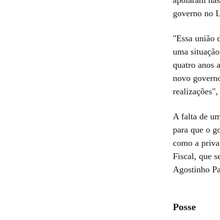
governo no L
"Essa união 
uma situação
quatro anos a
novo governo
realizações",
A falta de u
para que o g
como a priva
Fiscal, que 
Agostinho Pa
Posse