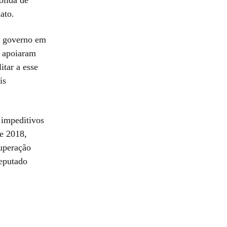
ato.
o governo em
e apoiaram
itar a esse
is
 impeditivos
e 2018,
uperação
deputado