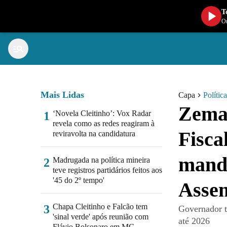
T
Ou
Mais Lidas
Capa
Política
Zema
‘Novela Cleitinho’: Vox Radar
1
revela como as redes reagiram à
Fisca
reviravolta na candidatura
manda
Madrugada na política mineira
2
teve registros partidários feitos aos
'45 do 2º tempo'
Asse
Chapa Cleitinho e Falcão tem
3
Governador t
'sinal verde' após reunião com
até 2026
Flávio Bolsonaro em MG