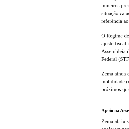
mineiros prec
situação cata
referência a
O Regime de 
ajuste fiscal
Assembleia 
Federal (STF
Zema ainda c
mobilidade (
próximos qua
Apoio na Ass
Zema abriu s
apoiaram nas