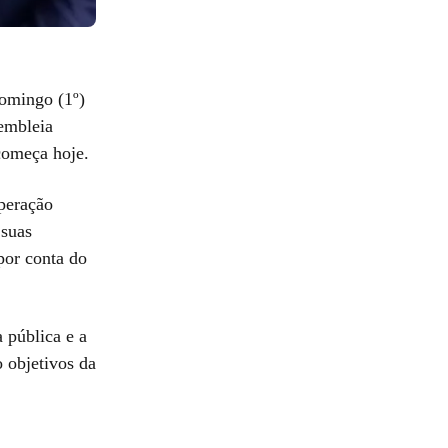
omingo (1º)
embleia
começa hoje.
peração
 suas
por conta do
 pública e a
 objetivos da