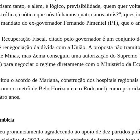
isam tanto, e além, é lógico, previsibilidade, quem quer volta
strófica, caótica que nós tínhamos quatro anos atrás?", quest
o mandato do ex-governador Fernando Pimentel (PT), que o a
Recuperação Fiscal, citado pelo governador é um conjunto d
 e renegociação da dívida com a União. A proposta não tramit
de Minas, mas Zema conseguiu uma autorização do Supremo 
) para negociar o regime diretamente com o Ministério da E
itou o acordo de Mariana, construção dos hospitais regionais 
como o metrô de Belo Horizonte e o Rodoanel) como priorida
tro anos.
embleia
eu pronunciamento agradecendo ao apoio de dez partidos polí
 eleições de 2022 e destacou o objetivo de formar uma base s