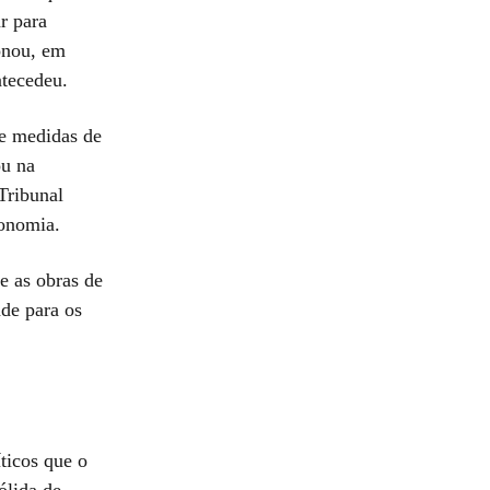
r para
ionou, em
ntecedeu.
e medidas de
ou na
Tribunal
conomia.
e as obras de
de para os
ticos que o
ólida de