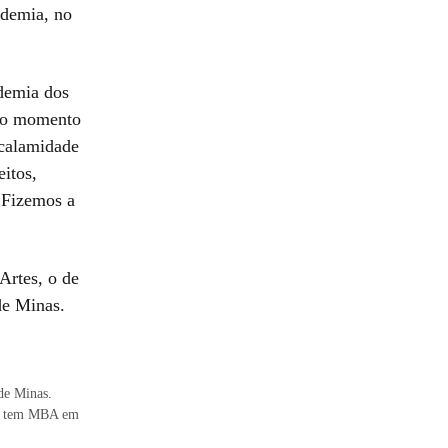
ndemia, no
demia dos
ado momento
 calamidade
itos,
. Fizemos a
Artes, o de
de Minas.
de Minas.
), tem MBA em