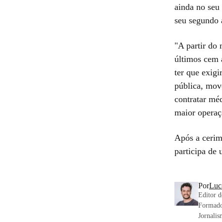
ainda no seu
seu segundo 
"A partir do
últimos cem 
ter que exigi
pública, mov
contratar méd
maior operaçã
Após a cerim
participa de
Por
Luc
Editor d
Formado
Jornalis