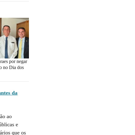
oraes por negar
ro no Dia dos
antes da
são ao
úblicas e
ários que os