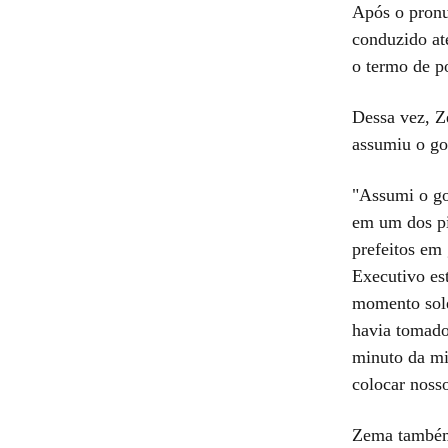
Após o pronu
conduzido at
o termo de p
Dessa vez, Z
assumiu o go
"Assumi o go
em um dos pi
prefeitos em
Executivo es
momento sole
havia tomado
minuto da mi
colocar nosso
Zema também