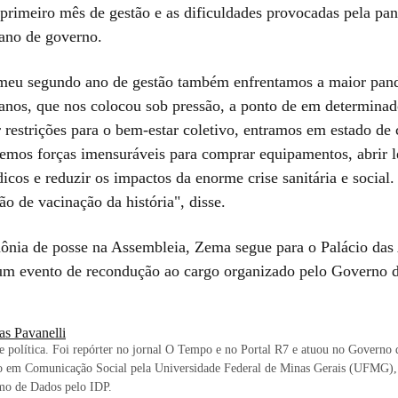
 primeiro mês de gestão e as dificuldades provocadas pela pa
ano de governo.
 meu segundo ano de gestão também enfrentamos a maior pan
anos, que nos colocou sob pressão, a ponto de em determin
r restrições para o bem-estar coletivo, entramos em estado de
emos forças imensuráveis para comprar equipamentos, abrir le
icos e reduzir os impactos da enorme crise sanitária e social
o de vacinação da história", disse.
ônia de posse na Assembleia, Zema segue para o Palácio das 
 um evento de recondução ao cargo organizado pelo Governo 
as Pavanelli
e política. Foi repórter no jornal O Tempo e no Portal R7 e atuou no Governo 
 em Comunicação Social pela Universidade Federal de Minas Gerais (UFMG
mo de Dados pelo IDP.