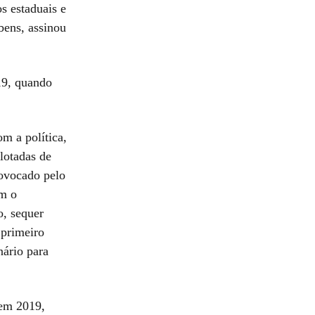
s estaduais e
bens, assinou
19, quando
m a política,
lotadas de
rovocado pelo
am o
, sequer
 primeiro
nário para
em 2019,