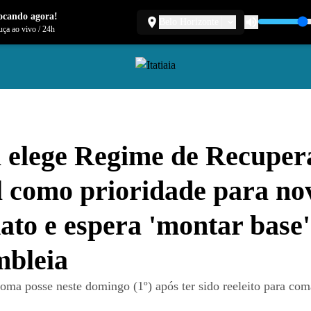
ocando agora!
Belo Horizonte
ça ao vivo
/
24h
 elege Regime de Recuper
l como prioridade para no
to e espera 'montar base'
mbleia
oma posse neste domingo (1º) após ter sido reeleito para com