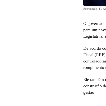
Reprodução | TV As
O governado
para um novo
Legislativa,
De acordo co
Fiscal (RRF)
controladora
rompimento 
Ele também ci
construção d
gestão