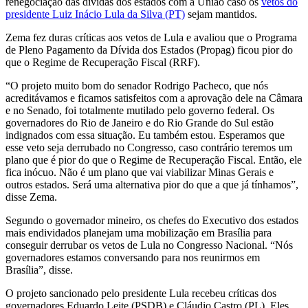
renegociação das dívidas dos estados com a União caso os
vetos do
presidente Luiz Inácio Lula da Silva (PT)
sejam mantidos.
Zema fez duras críticas aos vetos de Lula e avaliou que o Programa
de Pleno Pagamento da Dívida dos Estados (Propag) ficou pior do
que o Regime de Recuperação Fiscal (RRF).
“O projeto muito bom do senador Rodrigo Pacheco, que nós
acreditávamos e ficamos satisfeitos com a aprovação dele na Câmara
e no Senado, foi totalmente mutilado pelo governo federal. Os
governadores do Rio de Janeiro e do Rio Grande do Sul estão
indignados com essa situação. Eu também estou. Esperamos que
esse veto seja derrubado no Congresso, caso contrário teremos um
plano que é pior do que o Regime de Recuperação Fiscal. Então, ele
fica inócuo. Não é um plano que vai viabilizar Minas Gerais e
outros estados. Será uma alternativa pior do que a que já tínhamos”,
disse Zema.
Segundo o governador mineiro, os chefes do Executivo dos estados
mais endividados planejam uma mobilização em Brasília para
conseguir derrubar os vetos de Lula no Congresso Nacional. “Nós
governadores estamos conversando para nos reunirmos em
Brasília”, disse.
O projeto sancionado pelo presidente Lula recebeu críticas dos
governadores Eduardo Leite (PSDB) e Cláudio Castro (PL). Eles