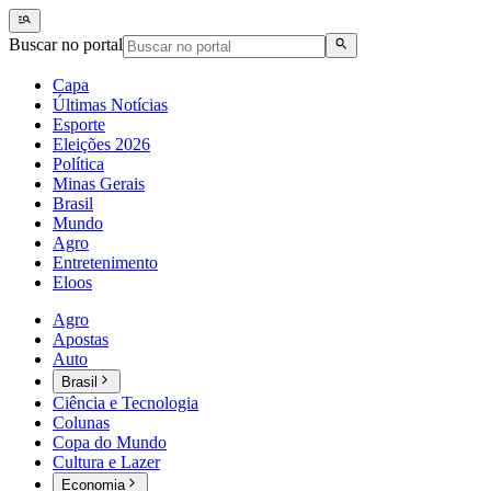
Buscar no portal
Capa
Últimas Notícias
Esporte
Eleições 2026
Política
Minas Gerais
Brasil
Mundo
Agro
Entretenimento
Eloos
Agro
Apostas
Auto
Brasil
Ciência e Tecnologia
Colunas
Copa do Mundo
Cultura e Lazer
Economia