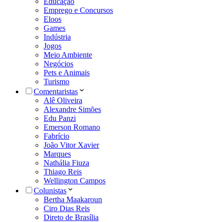
Educação
Emprego e Concursos
Eloos
Games
Indústria
Jogos
Meio Ambiente
Negócios
Pets e Animais
Turismo
Comentaristas
Alê Oliveira
Alexandre Simões
Edu Panzi
Emerson Romano
Fabrício
João Vitor Xavier
Marques
Nathália Fiuza
Thiago Reis
Wellington Campos
Colunistas
Bertha Maakaroun
Ciro Dias Reis
Direto de Brasília