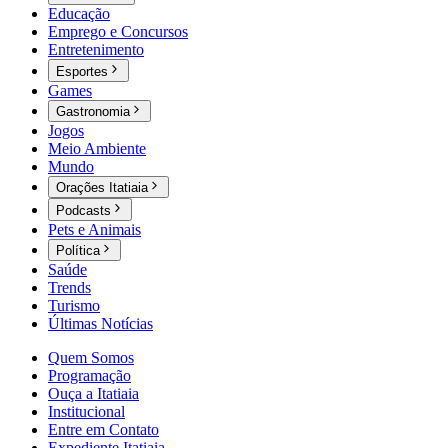
Educação
Emprego e Concursos
Entretenimento
Esportes
Games
Gastronomia
Jogos
Meio Ambiente
Mundo
Orações Itatiaia
Podcasts
Pets e Animais
Política
Saúde
Trends
Turismo
Últimas Notícias
Quem Somos
Programação
Ouça a Itatiaia
Institucional
Entre em Contato
Expediente Itatiaia