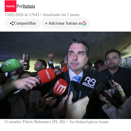
Por
Itatiaia
13/05/2026 às 17h43
•
Atualizado
há 2 meses
Compartilhar
Adicionar Itatiaia ao
O senador Flávio Bolsonaro (PL-RJ)
•
Ton Molina/Agência Senado