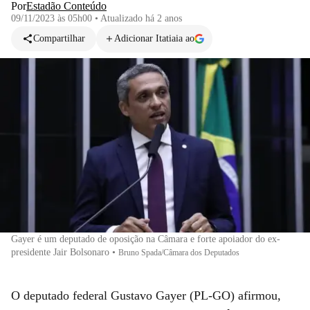
Por
Estadão Conteúdo
09/11/2023 às 05h00
•
Atualizado
há 2 anos
Compartilhar
Adicionar Itatiaia ao
Gayer é um deputado de oposição na Câmara e forte apoiador do ex-
presidente Jair Bolsonaro
•
Bruno Spada/Câmara dos Deputados
O deputado federal Gustavo Gayer (PL-GO) afirmou,