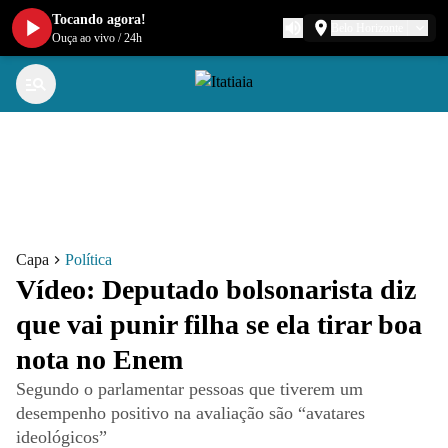
Tocando agora!
Belo Horizonte
Ouça ao vivo
/
24h
Capa
Política
Vídeo: Deputado bolsonarista diz
que vai punir filha se ela tirar boa
nota no Enem
Segundo o parlamentar pessoas que tiverem um
desempenho positivo na avaliação são “avatares
ideológicos”