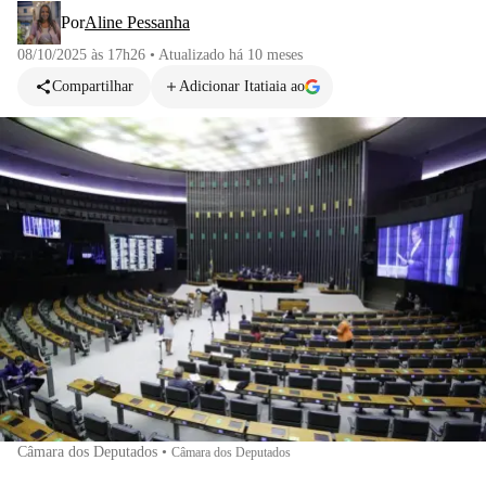
Por
Aline Pessanha
08/10/2025 às 17h26
•
Atualizado
há 10 meses
Compartilhar
Adicionar Itatiaia ao
Câmara dos Deputados
•
Câmara dos Deputados