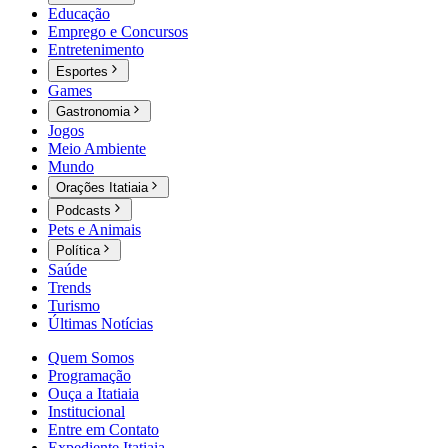
Educação
Emprego e Concursos
Entretenimento
Esportes
Games
Gastronomia
Jogos
Meio Ambiente
Mundo
Orações Itatiaia
Podcasts
Pets e Animais
Política
Saúde
Trends
Turismo
Últimas Notícias
Quem Somos
Programação
Ouça a Itatiaia
Institucional
Entre em Contato
Expediente Itatiaia