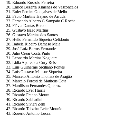
Eduardo Russolo Ferreira
Enrico Bezerra Ximenes de Vasconcelos
Euler Pereira Gonçalves de Mello
Fábio Martins Trajano de Arruda
Fernando Alberto G Sampaio C Rocha
Flávia Dantas Bercott
Gustavo Isaac Martins
Gustavo Martins dos Santos
Helio Fernando Siqueira Celidonio
Isabela Ribeiro Damaso Maia
José Luiz Barros Fernandes
Julio Cesar Costa Pinto
Leonardo Martins Nogueira
Lidia Aparecida Cury Reiss
Luis Guilherme Siciliano Pontes
Luis Gustavo Mansur Siqueira
Marcelo Antonio Thomaz de Aragão
Marcelo Foresti de Matheus Cota
Mardilson Fernandes Queiroz
Ricardo Eyer Harris
Ricardo Franco Moura
Ricardo Sabbadini
Ricardo Sivieri Zeni
Ricardo Teixeira Leite Mourão
Rogério Antônio Lucca.