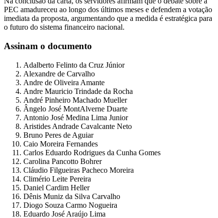
Na conclusão da carta, os servidores afirmam que o debate sobre a
PEC amadureceu ao longo dos últimos meses e defendem a votação
imediata da proposta, argumentando que a medida é estratégica para
o futuro do sistema financeiro nacional.
Assinam o documento
Adalberto Felinto da Cruz Júnior
Alexandre de Carvalho
Andre de Oliveira Amante
Andre Mauricio Trindade da Rocha
André Pinheiro Machado Mueller
Ângelo José MontAlverne Duarte
Antonio José Medina Lima Junior
Aristides Andrade Cavalcante Neto
Bruno Peres de Aguiar
Caio Moreira Fernandes
Carlos Eduardo Rodrigues da Cunha Gomes
Carolina Pancotto Bohrer
Cláudio Filgueiras Pacheco Moreira
Climério Leite Pereira
Daniel Cardim Heller
Dênis Muniz da Silva Carvalho
Diogo Souza Carmo Nogueira
Eduardo José Araújo Lima