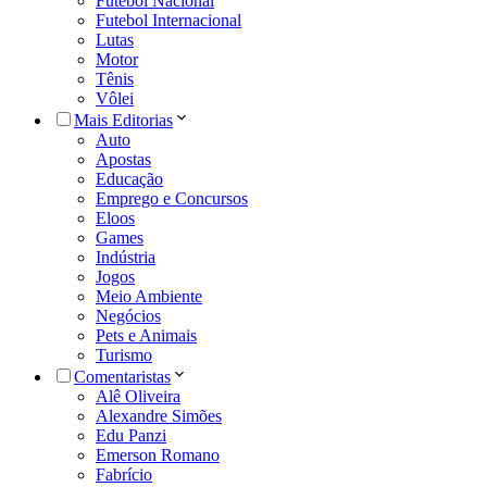
Futebol Nacional
Futebol Internacional
Lutas
Motor
Tênis
Vôlei
Mais Editorias
Auto
Apostas
Educação
Emprego e Concursos
Eloos
Games
Indústria
Jogos
Meio Ambiente
Negócios
Pets e Animais
Turismo
Comentaristas
Alê Oliveira
Alexandre Simões
Edu Panzi
Emerson Romano
Fabrício