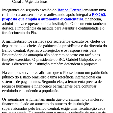
Casal Jr/Agência Bras
Integrantes do segundo escalão do
Banco Central
enviaram uma
carta aberta aos senadores manifestando apoio integral à
PEC 65,
proposta que amplia a autonomia orçamentária
, financeira,
administrativa e operacional da instituição. O documento também
destaca a importância da medida para garantir a continuidade e o
fortalecimento do Pix.
A manifestação foi assinada por secretários-executivos, chefes de
departamento e chefes de gabinete da presidência e da diretoria do
Banco Central. Apenas o corregedor e os responsáveis pela
Procuradoria da autarquia não aderiram ao texto em razão das
funções exercidas. O presidente do BC, Gabriel Galípolo, e os
demais diretores da instituição também defendem a proposta.
Na carta, os servidores afirmam que o Pix se tornou um patrimônio
público do Estado brasileiro e uma referência internacional em
sistemas de pagamentos. Segundo eles, a ferramenta precisa de
recursos humanos e financeiros permanentes para continuar
evoluindo e atendendo à população.
Os signatários argumentam ainda que o crescimento da inclusão
financeira, aliado ao aumento do número de instituições
supervisionadas pelo Banco Central, exige uma fiscalização cada
vez mais ampla. De acordo com o grupo, a redução do quadro de