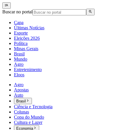
Buscar no portal
Capa
Últimas Notícias
Esporte
Eleições 2026
Política
Minas Gerais
Brasil
Mundo
Agro
Entretenimento
Eloos
Agro
Apostas
Auto
Brasil
Ciência e Tecnologia
Colunas
Copa do Mundo
Cultura e Lazer
Economia