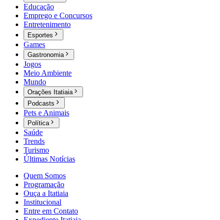
Educação
Emprego e Concursos
Entretenimento
Esportes
Games
Gastronomia
Jogos
Meio Ambiente
Mundo
Orações Itatiaia
Podcasts
Pets e Animais
Política
Saúde
Trends
Turismo
Últimas Notícias
Quem Somos
Programação
Ouça a Itatiaia
Institucional
Entre em Contato
Expediente Itatiaia