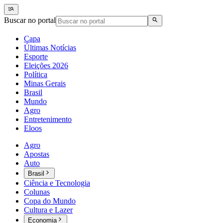
Buscar no portal
Capa
Últimas Notícias
Esporte
Eleições 2026
Política
Minas Gerais
Brasil
Mundo
Agro
Entretenimento
Eloos
Agro
Apostas
Auto
Brasil
Ciência e Tecnologia
Colunas
Copa do Mundo
Cultura e Lazer
Economia