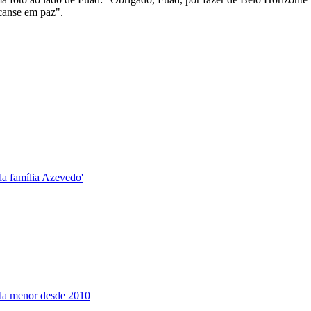
scanse em paz".
da família Azevedo'
nda menor desde 2010