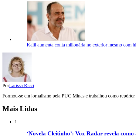
Kalil aumenta conta milionária no exterior mesmo com his
Por
Larissa Ricci
Formou-se em jornalismo pela PUC Minas e trabalhou como repórter do
Mais Lidas
1
‘Novela Cleitinho’: Vox Radar revela como 