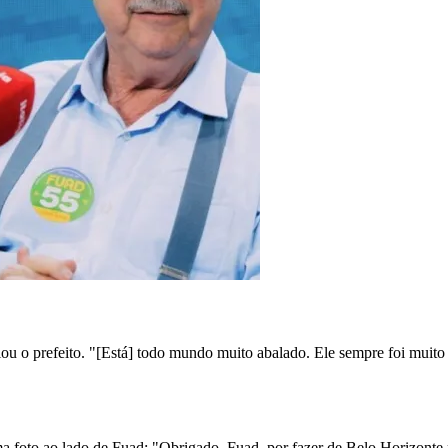
ou o prefeito. "[Está] todo mundo muito abalado. Ele sempre foi muito qu
a foto ao lado de Fuad: "Obrigado, Fuad, por fazer de Belo Horizonte