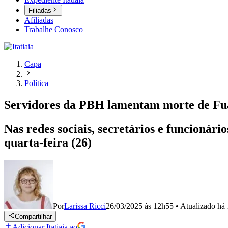
Filiadas
Afiliadas
Trabalhe Conosco
Capa
Política
Servidores da PBH lamentam morte de Fu
Nas redes sociais, secretários e funcion
quarta-feira (26)
Por
Larissa Ricci
26/03/2025 às 12h55
•
Atualizado
há 
Compartilhar
Adicionar Itatiaia ao