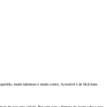
erido, muito talentoso e muito cortez. Acessível e de fácil trato.
 mais do que uma cidade. Por agir com a firmeza de quem sabe o que