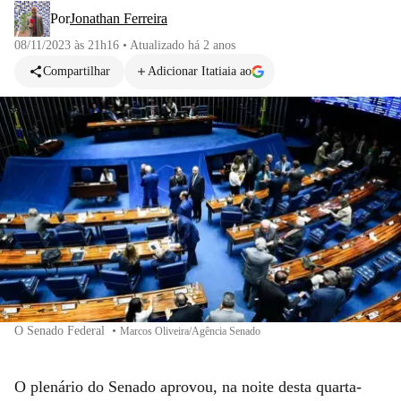
Por
Jonathan Ferreira
08/11/2023 às 21h16
•
Atualizado
há 2 anos
Compartilhar
Adicionar Itatiaia ao
O Senado Federal
•
Marcos Oliveira/Agência Senado
O plenário do Senado aprovou, na noite desta quarta-