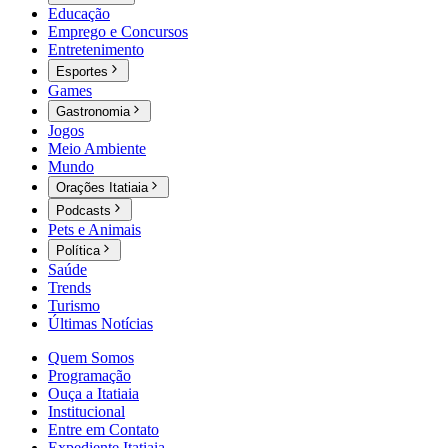
Educação
Emprego e Concursos
Entretenimento
Esportes
Games
Gastronomia
Jogos
Meio Ambiente
Mundo
Orações Itatiaia
Podcasts
Pets e Animais
Política
Saúde
Trends
Turismo
Últimas Notícias
Quem Somos
Programação
Ouça a Itatiaia
Institucional
Entre em Contato
Expediente Itatiaia