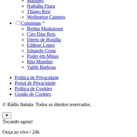
Marques
Nathália Fiuza
Thiago Reis
Wellington Campos
Colunistas
Bertha Maakaroun
Ciro Dias Reis
Direto de Brasília
Edilene Lopes
Eduardo Costa
Poder em Minas
Rita Mundim
Valdir Barbosa
Política de Privacidade
Portal de Privacidade
Política de Cookies
Gestão de Cookies
© Rádio Itatiaia. Todos os direitos reservados.
Tocando agora!
Ouça ao vivo
/
24h