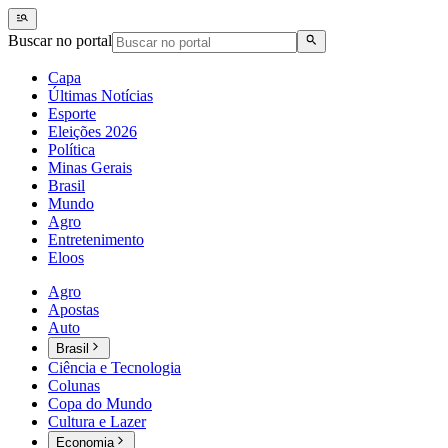
Buscar no portal
Capa
Últimas Notícias
Esporte
Eleições 2026
Política
Minas Gerais
Brasil
Mundo
Agro
Entretenimento
Eloos
Agro
Apostas
Auto
Brasil
Ciência e Tecnologia
Colunas
Copa do Mundo
Cultura e Lazer
Economia