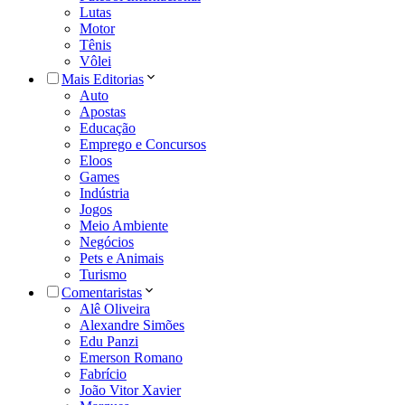
Lutas
Motor
Tênis
Vôlei
Mais Editorias
Auto
Apostas
Educação
Emprego e Concursos
Eloos
Games
Indústria
Jogos
Meio Ambiente
Negócios
Pets e Animais
Turismo
Comentaristas
Alê Oliveira
Alexandre Simões
Edu Panzi
Emerson Romano
Fabrício
João Vitor Xavier