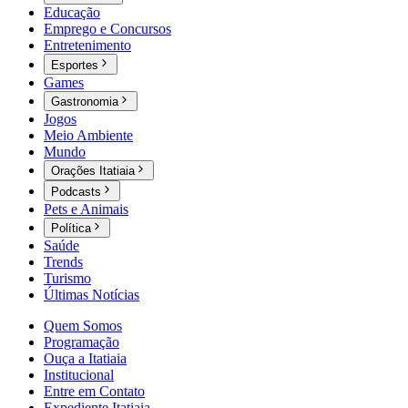
Educação
Emprego e Concursos
Entretenimento
Esportes
Games
Gastronomia
Jogos
Meio Ambiente
Mundo
Orações Itatiaia
Podcasts
Pets e Animais
Política
Saúde
Trends
Turismo
Últimas Notícias
Quem Somos
Programação
Ouça a Itatiaia
Institucional
Entre em Contato
Expediente Itatiaia