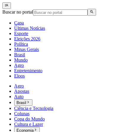
Buscar no portal
Capa
Últimas Notícias
Esporte
Eleições 2026
Política
Minas Gerais
Brasil
Mundo
Agro
Entretenimento
Eloos
Agro
Apostas
Auto
Brasil
Ciência e Tecnologia
Colunas
Copa do Mundo
Cultura e Lazer
Economia