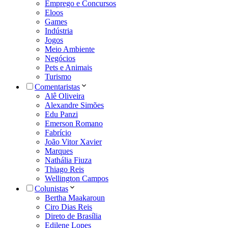
Emprego e Concursos
Eloos
Games
Indústria
Jogos
Meio Ambiente
Negócios
Pets e Animais
Turismo
Comentaristas
Alê Oliveira
Alexandre Simões
Edu Panzi
Emerson Romano
Fabrício
João Vitor Xavier
Marques
Nathália Fiuza
Thiago Reis
Wellington Campos
Colunistas
Bertha Maakaroun
Ciro Dias Reis
Direto de Brasília
Edilene Lopes