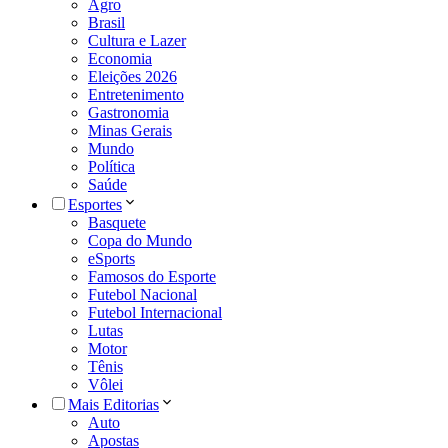
Agro
Brasil
Cultura e Lazer
Economia
Eleições 2026
Entretenimento
Gastronomia
Minas Gerais
Mundo
Política
Saúde
Esportes
Basquete
Copa do Mundo
eSports
Famosos do Esporte
Futebol Nacional
Futebol Internacional
Lutas
Motor
Tênis
Vôlei
Mais Editorias
Auto
Apostas