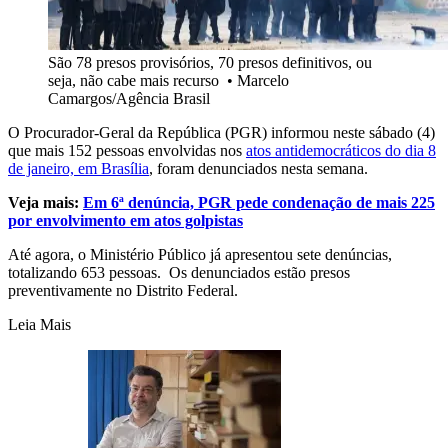
São 78 presos provisórios, 70 presos definitivos, ou
seja, não cabe mais recurso
•
Marcelo
Camargos/Agência Brasil
O Procurador-Geral da República (PGR) informou neste sábado (4)
que mais 152 pessoas envolvidas nos
atos antidemocráticos do dia 8
de janeiro, em Brasília
, foram denunciados nesta semana.
Veja mais:
Em 6ª denúncia, PGR pede condenação de mais 225
por envolvimento em atos golpistas
Até agora, o Ministério Público já apresentou sete denúncias,
totalizando 653 pessoas. Os denunciados estão presos
preventivamente no Distrito Federal.
Leia Mais