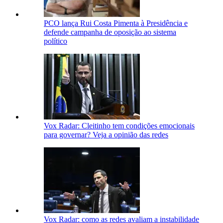
PCO lança Rui Costa Pimenta à Presidência e
defende campanha de oposição ao sistema
político
Vox Radar: Cleitinho tem condições emocionais
para governar? Veja a opinião das redes
Vox Radar: como as redes avaliam a instabilidade