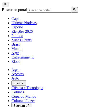
Buscar no portal
Capa
Últimas Notícias
Esporte
Eleições 2026
Política
Minas Gerais
Brasil
Mundo
Agro
Entretenimento
Eloos
Agro
Apostas
Auto
Brasil
Ciência e Tecnologia
Colunas
Copa do Mundo
Cultura e Lazer
Economia