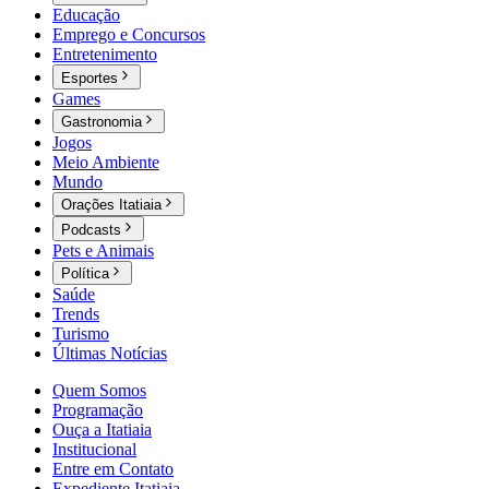
Educação
Emprego e Concursos
Entretenimento
Esportes
Games
Gastronomia
Jogos
Meio Ambiente
Mundo
Orações Itatiaia
Podcasts
Pets e Animais
Política
Saúde
Trends
Turismo
Últimas Notícias
Quem Somos
Programação
Ouça a Itatiaia
Institucional
Entre em Contato
Expediente Itatiaia