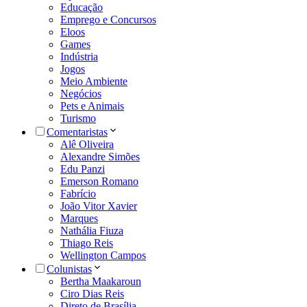
Educação
Emprego e Concursos
Eloos
Games
Indústria
Jogos
Meio Ambiente
Negócios
Pets e Animais
Turismo
Comentaristas
Alê Oliveira
Alexandre Simões
Edu Panzi
Emerson Romano
Fabrício
João Vitor Xavier
Marques
Nathália Fiuza
Thiago Reis
Wellington Campos
Colunistas
Bertha Maakaroun
Ciro Dias Reis
Direto de Brasília