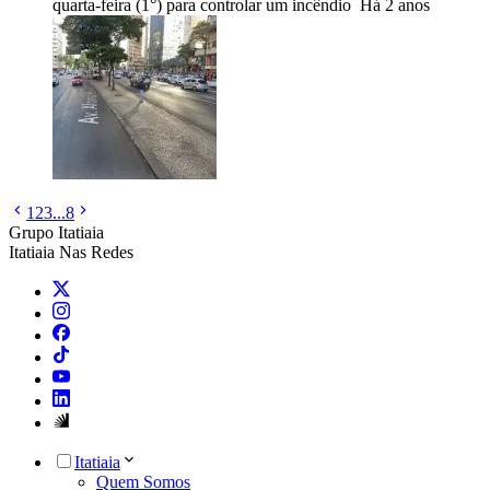
quarta-feira (1°) para controlar um incêndio
Há 2 anos
1
2
3
...
8
Grupo Itatiaia
Itatiaia Nas Redes
Itatiaia
Quem Somos