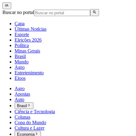
Buscar no portal
Capa
Últimas Notícias
Esporte
Eleições 2026
Política
Minas Gerais
Brasil
Mundo
Agro
Entretenimento
Eloos
Agro
Apostas
Auto
Brasil
Ciência e Tecnologia
Colunas
Copa do Mundo
Cultura e Lazer
Economia