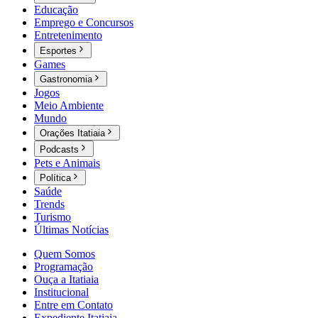
Educação
Emprego e Concursos
Entretenimento
Esportes
Games
Gastronomia
Jogos
Meio Ambiente
Mundo
Orações Itatiaia
Podcasts
Pets e Animais
Política
Saúde
Trends
Turismo
Últimas Notícias
Quem Somos
Programação
Ouça a Itatiaia
Institucional
Entre em Contato
Expediente Itatiaia