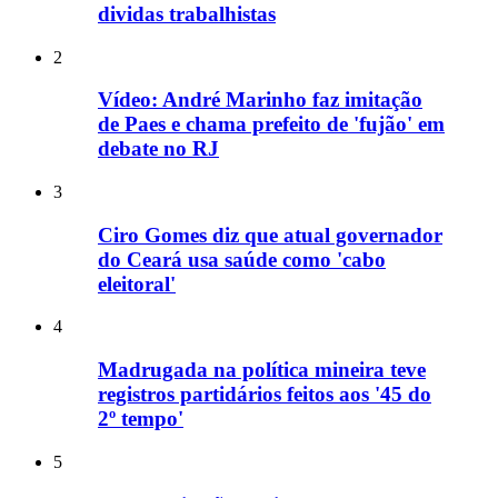
dividas trabalhistas
2
Vídeo: André Marinho faz imitação
de Paes e chama prefeito de 'fujão' em
debate no RJ
3
Ciro Gomes diz que atual governador
do Ceará usa saúde como 'cabo
eleitoral'
4
Madrugada na política mineira teve
registros partidários feitos aos '45 do
2º tempo'
5