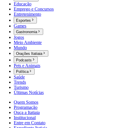
Educação
Emprego e Concursos
Entretenimento
Esportes
Games
Gastronomia
Jogos
Meio Ambiente
Mundo
Orações Itatiaia
Podcasts
Pets e Animais
Política
Saúde
Trends
Turismo
Últimas Notícias
Quem Somos
Programação
Ouça a Itatiaia
Institucional
Entre em Contato
Expediente Itatiaia