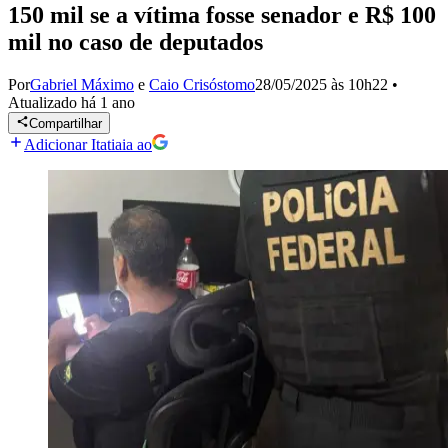
150 mil se a vítima fosse senador e R$ 100
mil no caso de deputados
Por
Gabriel Máximo
e
Caio Crisóstomo
28/05/2025 às 10h22
•
Atualizado
há 1 ano
Compartilhar
Adicionar Itatiaia ao