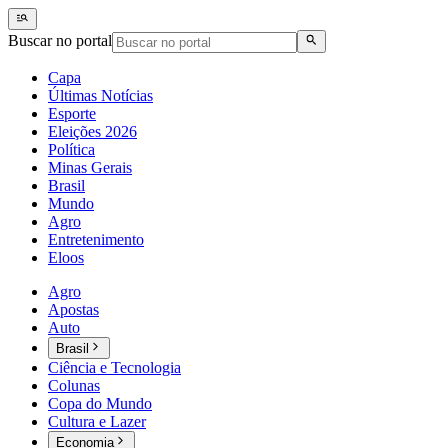
Buscar no portal
Capa
Últimas Notícias
Esporte
Eleições 2026
Política
Minas Gerais
Brasil
Mundo
Agro
Entretenimento
Eloos
Agro
Apostas
Auto
Brasil
Ciência e Tecnologia
Colunas
Copa do Mundo
Cultura e Lazer
Economia