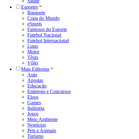
Saúde
Esportes
Basquete
Copa do Mundo
eSports
Famosos do Esporte
Futebol Nacional
Futebol Internacional
Lutas
Motor
Tênis
Vôlei
Mais Editorias
Auto
Apostas
Educação
Emprego e Concursos
Eloos
Games
Indústria
Jogos
Meio Ambiente
Negócios
Pets e Animais
Turismo