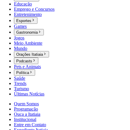
Educação
Emprego e Concursos
Entretenimento
Esportes
Games
Gastronomia
Jogos
Meio Ambiente
Mundo
Orações Itatiaia
Podcasts
Pets e Animais
Política
Saúde
Trends
Turismo
Últimas Notícias
Quem Somos
Programação
Ouça a Itatiaia
Institucional
Entre em Contato
Expediente Itatiaia