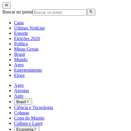
Buscar no portal
Capa
Últimas Notícias
Esporte
Eleições 2026
Política
Minas Gerais
Brasil
Mundo
Agro
Entretenimento
Eloos
Agro
Apostas
Auto
Brasil
Ciência e Tecnologia
Colunas
Copa do Mundo
Cultura e Lazer
Economia