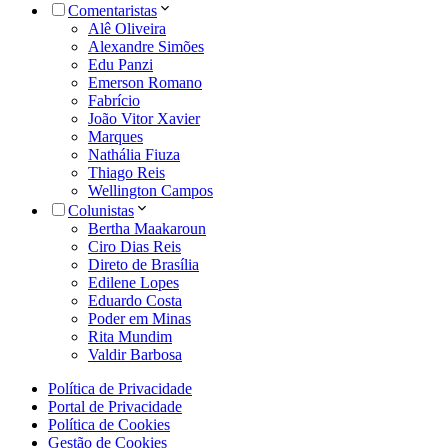
Comentaristas
Alê Oliveira
Alexandre Simões
Edu Panzi
Emerson Romano
Fabrício
João Vitor Xavier
Marques
Nathália Fiuza
Thiago Reis
Wellington Campos
Colunistas
Bertha Maakaroun
Ciro Dias Reis
Direto de Brasília
Edilene Lopes
Eduardo Costa
Poder em Minas
Rita Mundim
Valdir Barbosa
Política de Privacidade
Portal de Privacidade
Política de Cookies
Gestão de Cookies