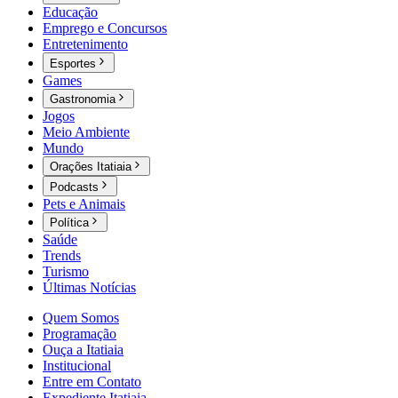
Educação
Emprego e Concursos
Entretenimento
Esportes
Games
Gastronomia
Jogos
Meio Ambiente
Mundo
Orações Itatiaia
Podcasts
Pets e Animais
Política
Saúde
Trends
Turismo
Últimas Notícias
Quem Somos
Programação
Ouça a Itatiaia
Institucional
Entre em Contato
Expediente Itatiaia