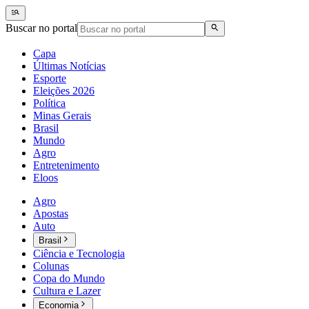
Buscar no portal
Capa
Últimas Notícias
Esporte
Eleições 2026
Política
Minas Gerais
Brasil
Mundo
Agro
Entretenimento
Eloos
Agro
Apostas
Auto
Brasil
Ciência e Tecnologia
Colunas
Copa do Mundo
Cultura e Lazer
Economia