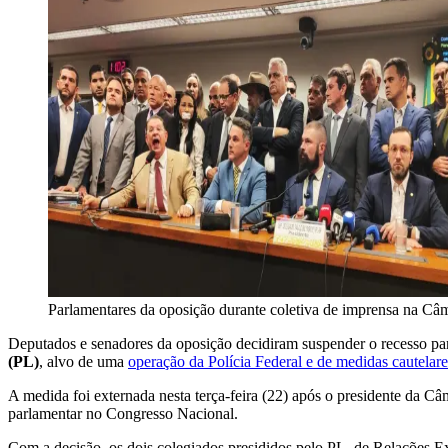
Parlamentares da oposição durante coletiva de imprensa na Câm
Deputados e senadores da oposição decidiram suspender o recesso parl
(PL)
, alvo de uma
operação da Polícia Federal e de medidas cautelare
A medida foi externada nesta terça-feira (22) após o presidente da C
parlamentar no Congresso Nacional.
Com a decisão, os dois colegiados presididos pelo PL, de Relações Ex