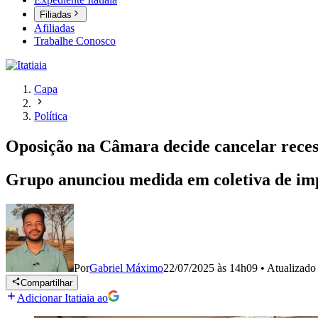
Filiadas
Afiliadas
Trabalhe Conosco
Capa
Política
Oposição na Câmara decide cancelar reces
Grupo anunciou medida em coletiva de imp
Por
Gabriel Máximo
22/07/2025 às 14h09
•
Atualizad
Compartilhar
Adicionar Itatiaia ao