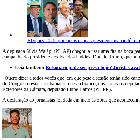
Eleições 2026: principais chapas presidenciais não têm m
A deputada Sílvia Waiãpi (PL-AP) chegou a usar uma fita na boca pa
campanha do presidente dos Estados Unidos, Donald Trump, que anunc
Leia também:
Bolsonaro pode ser preso hoje? Juristas aval
"Quero dizer a todos vocês que, em que pese a sessão tenha sido canc
do Congresso estar no chamado recesso branco, nós, todos os deputad
Exteriores da Câmara, deputado Filipe Barros (PL-PR).
A declaração ao jornalistas foi dada em meio às obras que acontecem