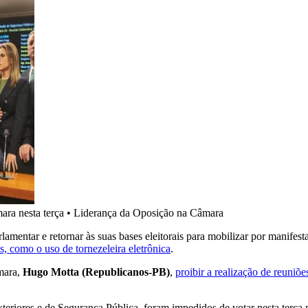
ara nesta terça
•
Liderança da Oposição na Câmara
amentar e retornar às suas bases eleitorais para mobilizar por manifes
s, como o uso de tornezeleira eletrônica
.
âmara,
Hugo Motta (Republicanos-PB)
,
proibir a realização de reuniõe
teriores e de Segurança Pública, foram impedidos de votar nesta terça