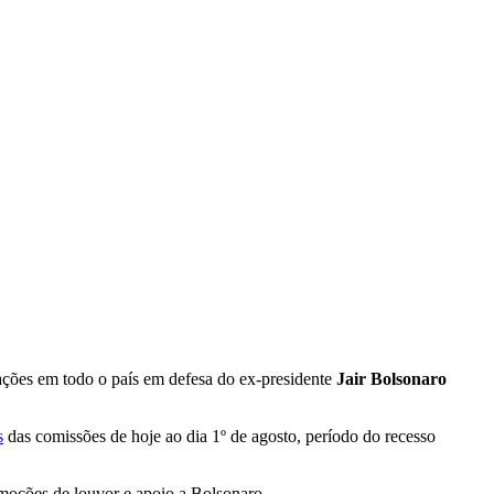
tações em todo o país em defesa do ex-presidente
Jair Bolsonaro
s
das comissões de hoje ao dia 1º de agosto, período do recesso
 moções de louvor e apoio a Bolsonaro.