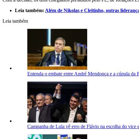
Leia também:
Além de Nikolas e Cleitinho, outras lideran
Leia também
Entenda o embate entre André Mendonça e a cúpula da P
Campanha de Lula vê erro de Flávio na escolha do vice 