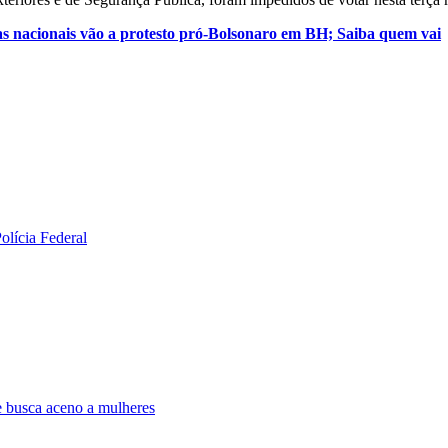
ças nacionais vão a protesto pró-Bolsonaro em BH; Saiba quem vai
olícia Federal
e busca aceno a mulheres