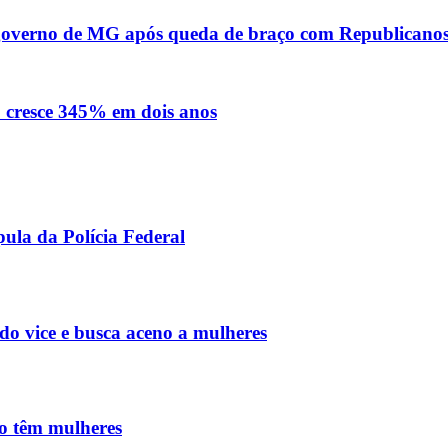
o governo de MG após queda de braço com Republicano
o cresce 345% em dois anos
ula da Polícia Federal
do vice e busca aceno a mulheres
ão têm mulheres