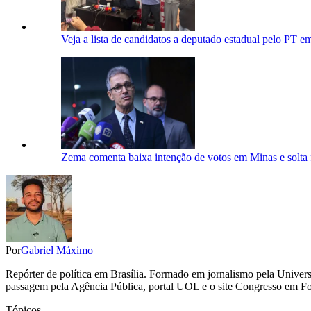
Veja a lista de candidatos a deputado estadual pelo PT 
Zema comenta baixa intenção de votos em Minas e solta 
Por
Gabriel Máximo
Repórter de política em Brasília. Formado em jornalismo pela Univers
passagem pela Agência Pública, portal UOL e o site Congresso em F
Tópicos