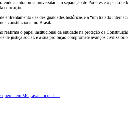
ende a autonomia universitária, a separação de Poderes e o pacto federa
 da educação.
 de enfrentamento das desigualdades históricas e a “um tratado internac
da constitucional no Brasil.
o reafirma o papel institucional da entidade na proteção da Constitui
mos de justiça social, e a sua proibição compromete avanços civilizatório
esquerda em MG, avaliam petistas