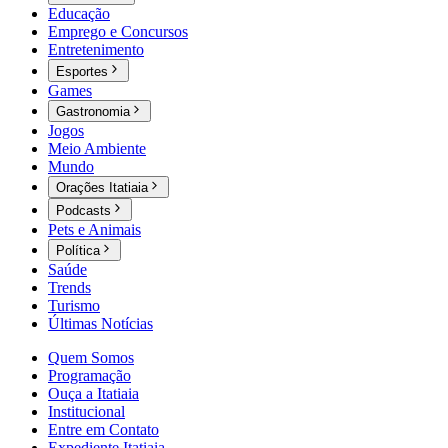
Educação
Emprego e Concursos
Entretenimento
Esportes
Games
Gastronomia
Jogos
Meio Ambiente
Mundo
Orações Itatiaia
Podcasts
Pets e Animais
Política
Saúde
Trends
Turismo
Últimas Notícias
Quem Somos
Programação
Ouça a Itatiaia
Institucional
Entre em Contato
Expediente Itatiaia