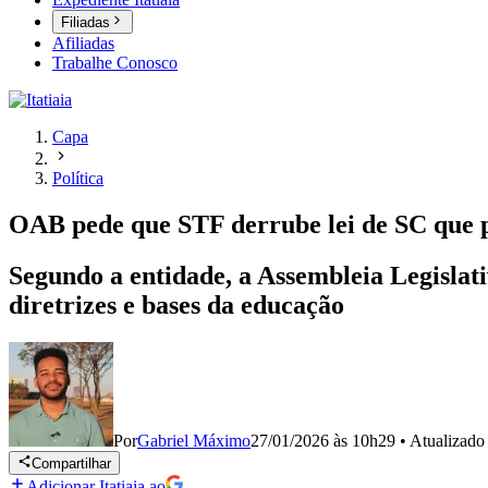
Filiadas
Afiliadas
Trabalhe Conosco
Capa
Política
OAB pede que STF derrube lei de SC que pr
Segundo a entidade, a Assembleia Legislati
diretrizes e bases da educação
Por
Gabriel Máximo
27/01/2026 às 10h29
•
Atualizad
Compartilhar
Adicionar Itatiaia ao