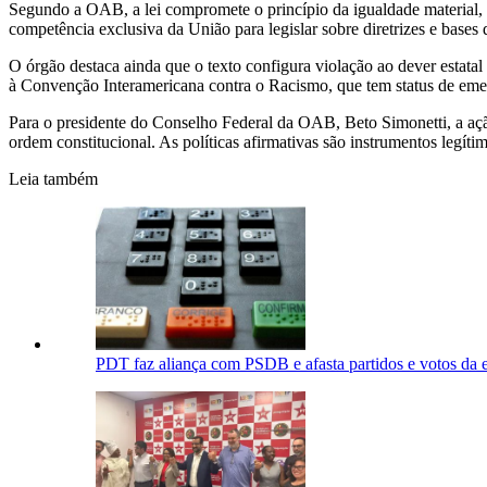
Segundo a OAB, a lei compromete o princípio da igualdade material, of
competência exclusiva da União para legislar sobre diretrizes e bases
O órgão destaca ainda que o texto configura violação ao dever estatal
à Convenção Interamericana contra o Racismo, que tem status de emen
Para o presidente do Conselho Federal da OAB, Beto Simonetti, a açã
ordem constitucional. As políticas afirmativas são instrumentos legíti
Leia também
PDT faz aliança com PSDB e afasta partidos e votos da 