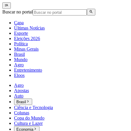
Buscar no portal
Capa
Últimas Notícias
Esporte
Eleições 2026
Política
Minas Gerais
Brasil
Mundo
Agro
Entretenimento
Eloos
Agro
Apostas
Auto
Brasil
Ciência e Tecnologia
Colunas
Copa do Mundo
Cultura e Lazer
Economia