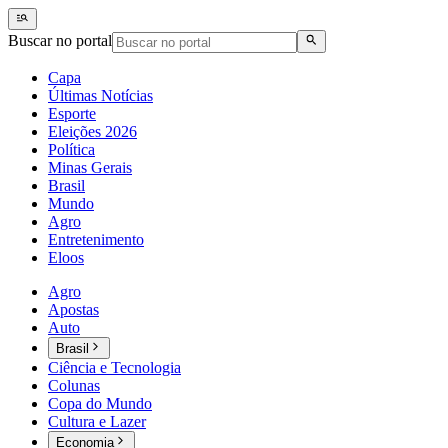
Buscar no portal
Capa
Últimas Notícias
Esporte
Eleições 2026
Política
Minas Gerais
Brasil
Mundo
Agro
Entretenimento
Eloos
Agro
Apostas
Auto
Brasil
Ciência e Tecnologia
Colunas
Copa do Mundo
Cultura e Lazer
Economia