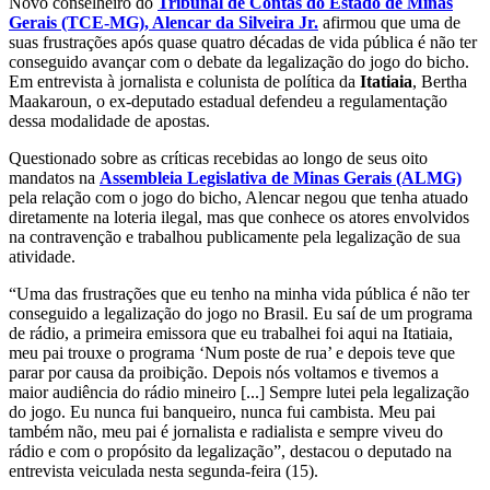
Novo conselheiro do
Tribunal de Contas do Estado de Minas
Gerais (TCE-MG), Alencar da Silveira Jr.
afirmou que uma de
suas frustrações após quase quatro décadas de vida pública é não ter
conseguido avançar com o debate da legalização do jogo do bicho.
Em entrevista à jornalista e colunista de política da
Itatiaia
, Bertha
Maakaroun, o ex-deputado estadual defendeu a regulamentação
dessa modalidade de apostas.
Questionado sobre as críticas recebidas ao longo de seus oito
mandatos na
Assembleia Legislativa de Minas Gerais (ALMG)
pela relação com o jogo do bicho, Alencar negou que tenha atuado
diretamente na loteria ilegal, mas que conhece os atores envolvidos
na contravenção e trabalhou publicamente pela legalização de sua
atividade.
“Uma das frustrações que eu tenho na minha vida pública é não ter
conseguido a legalização do jogo no Brasil. Eu saí de um programa
de rádio, a primeira emissora que eu trabalhei foi aqui na Itatiaia,
meu pai trouxe o programa ‘Num poste de rua’ e depois teve que
parar por causa da proibição. Depois nós voltamos e tivemos a
maior audiência do rádio mineiro [...] Sempre lutei pela legalização
do jogo. Eu nunca fui banqueiro, nunca fui cambista. Meu pai
também não, meu pai é jornalista e radialista e sempre viveu do
rádio e com o propósito da legalização”, destacou o deputado na
entrevista veiculada nesta segunda-feira (15).