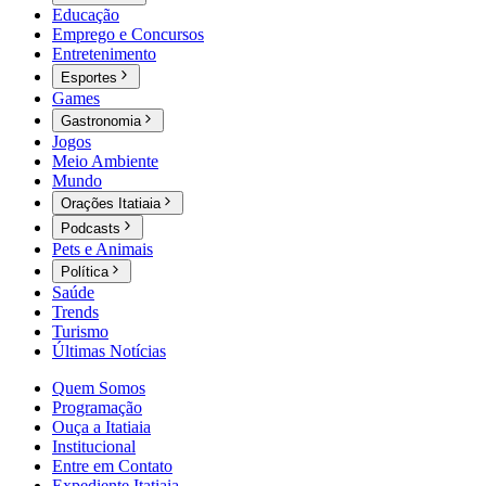
Educação
Emprego e Concursos
Entretenimento
Esportes
Games
Gastronomia
Jogos
Meio Ambiente
Mundo
Orações Itatiaia
Podcasts
Pets e Animais
Política
Saúde
Trends
Turismo
Últimas Notícias
Quem Somos
Programação
Ouça a Itatiaia
Institucional
Entre em Contato
Expediente Itatiaia