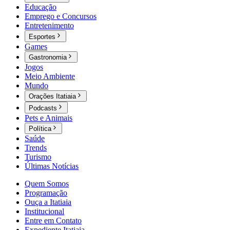
Educação
Emprego e Concursos
Entretenimento
Esportes
Games
Gastronomia
Jogos
Meio Ambiente
Mundo
Orações Itatiaia
Podcasts
Pets e Animais
Política
Saúde
Trends
Turismo
Últimas Notícias
Quem Somos
Programação
Ouça a Itatiaia
Institucional
Entre em Contato
Expediente Itatiaia