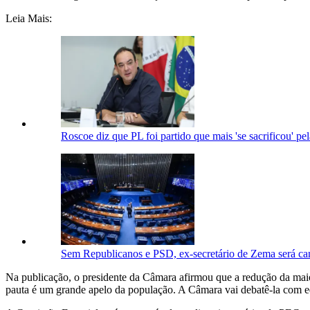
Leia Mais:
Roscoe diz que PL foi partido que mais 'se sacrificou' pe
Sem Republicanos e PSD, ex-secretário de Zema será ca
Na publicação, o presidente da Câmara afirmou que a redução da maio
pauta é um grande apelo da população. A Câmara vai debatê-la com equ