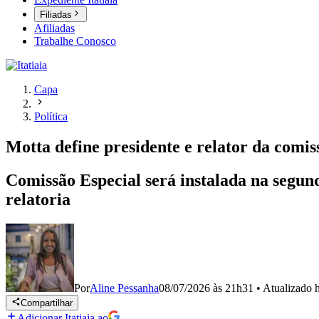
Filiadas
Afiliadas
Trabalhe Conosco
Capa
Política
Motta define presidente e relator da comis
Comissão Especial será instalada na segun
relatoria
Por
Aline Pessanha
08/07/2026 às 21h31
•
Atualizado
Compartilhar
Adicionar Itatiaia ao