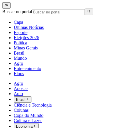
Buscar no portal
Capa
Últimas Notícias
Esporte
Eleições 2026
Política
Minas Gerais
Brasil
Mundo
Agro
Entretenimento
Eloos
Agro
Apostas
Auto
Brasil
Ciência e Tecnologia
Colunas
Copa do Mundo
Cultura e Lazer
Economia