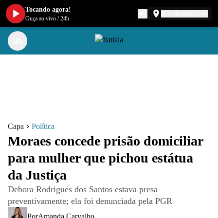
Tocando agora!
Belo Horizonte
Ouça ao vivo
/
24h
Capa
Política
Moraes concede prisão domiciliar
para mulher que pichou estátua
da Justiça
Debora Rodrigues dos Santos estava presa
preventivamente; ela foi denunciada pela PGR
Por
Amanda Carvalho