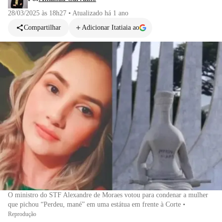
28/03/2025 às 18h27
•
Atualizado
há 1 ano
Compartilhar
Adicionar Itatiaia ao
O ministro do STF Alexandre de Moraes votou para condenar a mulher
que pichou “Perdeu, mané” em uma estátua em frente à Corte
•
Reprodução