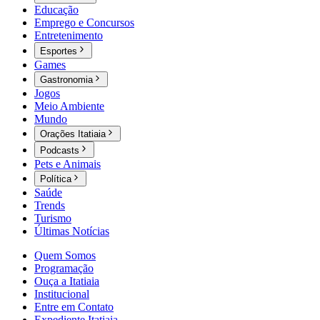
Educação
Emprego e Concursos
Entretenimento
Esportes
Games
Gastronomia
Jogos
Meio Ambiente
Mundo
Orações Itatiaia
Podcasts
Pets e Animais
Política
Saúde
Trends
Turismo
Últimas Notícias
Quem Somos
Programação
Ouça a Itatiaia
Institucional
Entre em Contato
Expediente Itatiaia