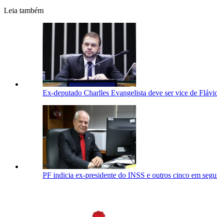
Leia também
Ex-deputado Charlles Evangelista deve ser vice de Flá
PF indicia ex-presidente do INSS e outros cinco em segu