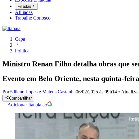
Filiadas
Afiliadas
Trabalhe Conosco
Capa
Política
Ministro Renan Filho detalha obras que se
Evento em Belo Oriente, nesta quinta-feira
Por
Edilene Lopes
e
Mateus Castanha
06/02/2025 às 09h14
•
Atualiz
Compartilhar
Adicionar Itatiaia ao