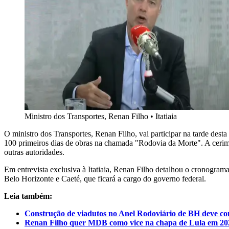
Ministro dos Transportes, Renan Filho
•
Itatiaia
O ministro dos Transportes, Renan Filho, vai participar na tarde dest
100 primeiros dias de obras na chamada "Rodovia da Morte". A ceri
outras autoridades.
Em entrevista exclusiva à Itatiaia, Renan Filho detalhou o cronograma
Belo Horizonte e Caeté, que ficará a cargo do governo federal.
Leia também:
Construção de viadutos no Anel Rodoviário de BH deve com
Renan Filho quer MDB como vice na chapa de Lula em 20