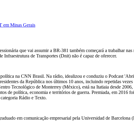
DT em Minas Gerais
ncessionária que vai assumir a BR-381 também começará a trabalhar nas
e Infraestrutura de Transportes (Dnit) não é capaz de oferecer.
 de política na CNN Brasil. Na rádio, idealizou e conduziu o Podcast 'Abri
 presidentes da República nos últimos 10 anos, incluindo repetidas veze
Centro Tecnológico de Monterrey (México), está na Itatiaia desde 2006
ntos de política, economia e territórios de guerra. Premiada, em 2016 fo
categoria Rádio e Texto.
-graduado em comunicação empresarial pela Universidad de Barcelona (