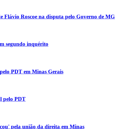
 de Flávio Roscoe na disputa pelo Governo de MG
 em segundo inquérito
l pelo PDT em Minas Gerais
al pelo PDT
icou' pela união da direita em Minas