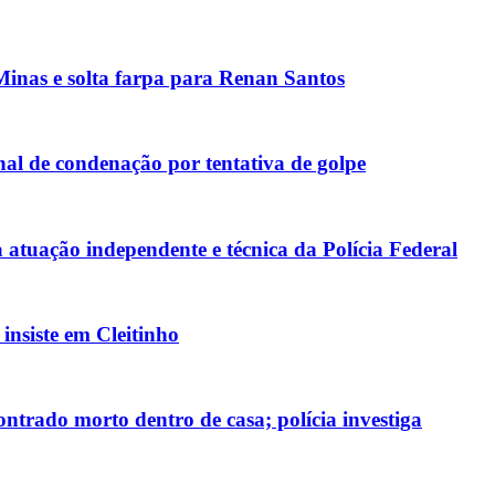
inas e solta farpa para Renan Santos
al de condenação por tentativa de golpe
atuação independente e técnica da Polícia Federal
nsiste em Cleitinho
ntrado morto dentro de casa; polícia investiga