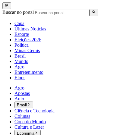
Buscar no portal
Capa
Últimas Notícias
Esporte
Eleições 2026
Política
Minas Gerais
Brasil
Mundo
Agro
Entretenimento
Eloos
Agro
Apostas
Auto
Brasil
Ciência e Tecnologia
Colunas
Copa do Mundo
Cultura e Lazer
Economia