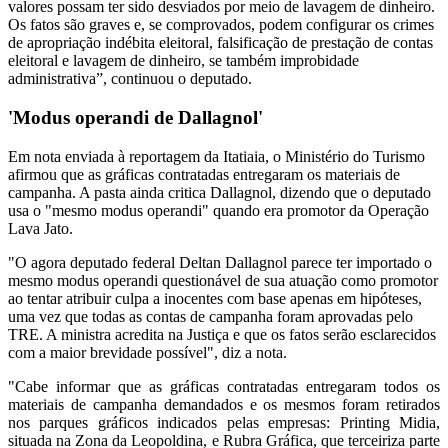
valores possam ter sido desviados por meio de lavagem de dinheiro.
Os fatos são graves e, se comprovados, podem configurar os crimes
de apropriação indébita eleitoral, falsificação de prestação de contas
eleitoral e lavagem de dinheiro, se também improbidade
administrativa”, continuou o deputado.
'Modus operandi de Dallagnol'
Em nota enviada à reportagem da Itatiaia, o Ministério do Turismo
afirmou que as gráficas contratadas entregaram os materiais de
campanha. A pasta ainda critica Dallagnol, dizendo que o deputado
usa o "mesmo modus operandi" quando era promotor da Operação
Lava Jato.
"O agora deputado federal Deltan Dallagnol parece ter importado o
mesmo modus operandi questionável de sua atuação como promotor
ao tentar atribuir culpa a inocentes com base apenas em hipóteses,
uma vez que todas as contas de campanha foram aprovadas pelo
TRE. A ministra acredita na Justiça e que os fatos serão esclarecidos
com a maior brevidade possível", diz a nota.
"Cabe informar que as gráficas contratadas entregaram todos os
materiais de campanha demandados e os mesmos foram retirados
nos parques gráficos indicados pelas empresas: Printing Midia,
situada na Zona da Leopoldina, e Rubra Gráfica, que terceiriza parte