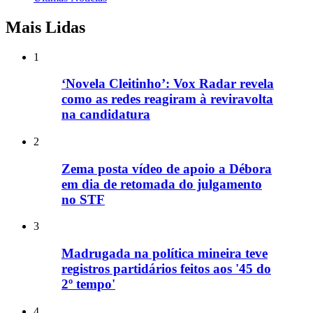
Mais Lidas
1
‘Novela Cleitinho’: Vox Radar revela
como as redes reagiram à reviravolta
na candidatura
2
Zema posta vídeo de apoio a Débora
em dia de retomada do julgamento
no STF
3
Madrugada na política mineira teve
registros partidários feitos aos '45 do
2º tempo'
4