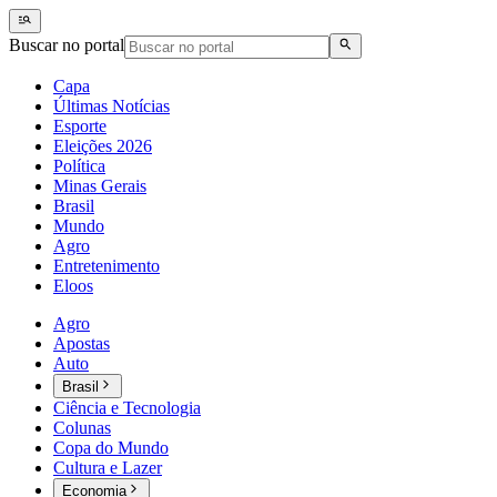
Buscar no portal
Capa
Últimas Notícias
Esporte
Eleições 2026
Política
Minas Gerais
Brasil
Mundo
Agro
Entretenimento
Eloos
Agro
Apostas
Auto
Brasil
Ciência e Tecnologia
Colunas
Copa do Mundo
Cultura e Lazer
Economia