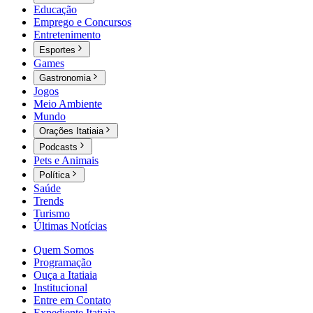
Educação
Emprego e Concursos
Entretenimento
Esportes
Games
Gastronomia
Jogos
Meio Ambiente
Mundo
Orações Itatiaia
Podcasts
Pets e Animais
Política
Saúde
Trends
Turismo
Últimas Notícias
Quem Somos
Programação
Ouça a Itatiaia
Institucional
Entre em Contato
Expediente Itatiaia