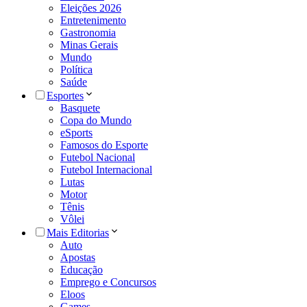
Eleições 2026
Entretenimento
Gastronomia
Minas Gerais
Mundo
Política
Saúde
Esportes
Basquete
Copa do Mundo
eSports
Famosos do Esporte
Futebol Nacional
Futebol Internacional
Lutas
Motor
Tênis
Vôlei
Mais Editorias
Auto
Apostas
Educação
Emprego e Concursos
Eloos
Games