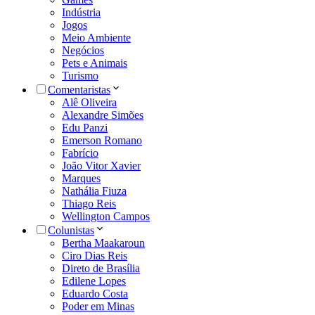
Indústria
Jogos
Meio Ambiente
Negócios
Pets e Animais
Turismo
Comentaristas
Alê Oliveira
Alexandre Simões
Edu Panzi
Emerson Romano
Fabrício
João Vitor Xavier
Marques
Nathália Fiuza
Thiago Reis
Wellington Campos
Colunistas
Bertha Maakaroun
Ciro Dias Reis
Direto de Brasília
Edilene Lopes
Eduardo Costa
Poder em Minas